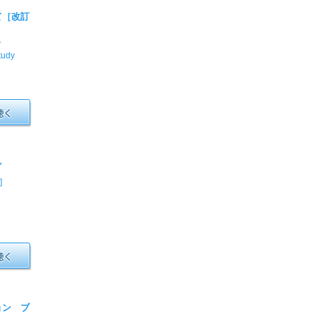
て［改訂
プ
tudy
ン
]
ョン ブ