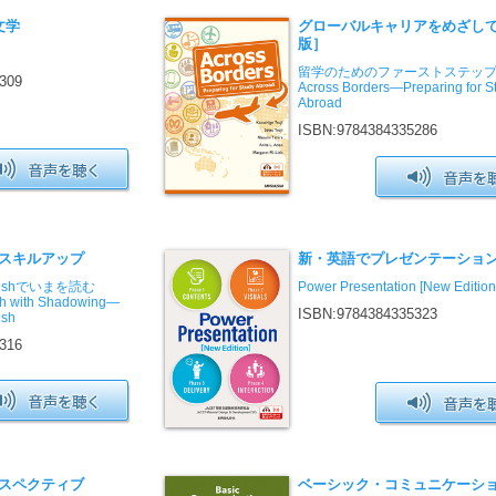
文学
グローバルキャリアをめざし
版］
留学のためのファーストステッ
309
Across Borders—Preparing for S
Abroad
ISBN:9784384335286
スキルアップ
新・英語でプレゼンテーショ
nglishでいまを読む
Power Presentation [New Edition
ish with Shadowing—
ISBN:9784384335323
ish
316
スペクティブ
ベーシック・コミュニケーシ