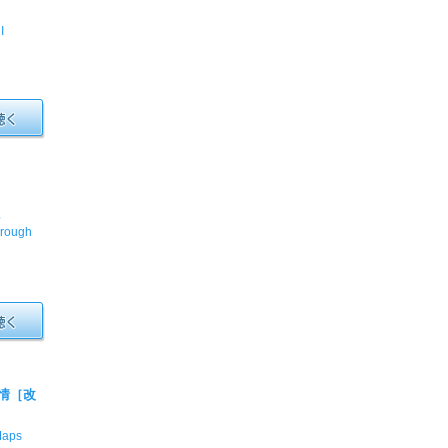
I
語
hrough
事情［改
Maps