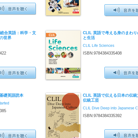
】総合英語：科学・文
CLIL 英語で考える身のまわ
の世界
と生活
CLIL Life Sciences
422
ISBN:9784384335408
基礎英語読本
CLIL 英語で伝える日本の伝
伝統工芸
tarted
CLIL Dive Deep into Japanese C
385
ISBN:9784384335392