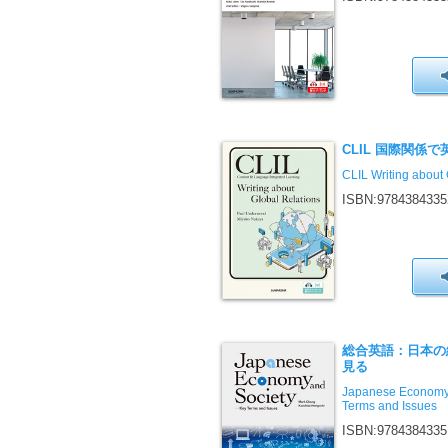
CLIL 国際関係
CLIL Writing about 
ISBN:9784384335
総合英語：日本の
見る
Japanese Economy
Terms and Issues
ISBN:9784384335