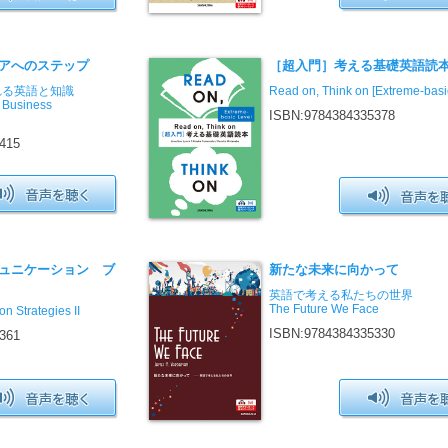
アへのステップ
［超入門］考える基礎英語読
れる英語と知識
Read on, Think on [Extreme-basi
 Business
ISBN:9784384335378
415
ュニケーション ブ
新たな未来に向かって
英語で考える私たちの世界
The Future We Face
n Strategies II
ISBN:9784384335330
361