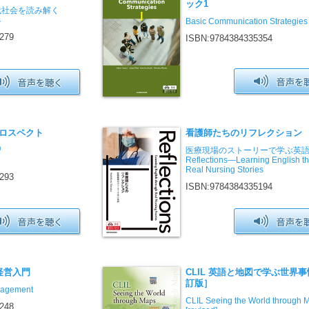
ック1
代社会を読み解く
s
Basic Communication Strategies 
279
ISBN:9784384335354
ロスペクト
看護師たちのリフレクション
習
医療現場のストーリーで学ぶ英
Reflections―Learning English t
Real Nursing Stories
293
ISBN:9784384335194
ぶ経営入門
CLIL 英語と地図で学ぶ世界
訂版］
nagement
CLIL Seeing the World through 
248