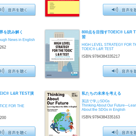
界を読み解く
800点を目指すTOEIC® L&R 
習
ough News in English
HIGH LEVEL STRATEGY FOR T
262
TOEIC® L&R TEST
ISBN:9784384335217
IC® L&R TEST演
私たちの未来を考える
英語で学ぶSDGs
Thinking About Our Future―Lea
TICE FOR THE
About the SDGs in English
ISBN:9784384335163
200