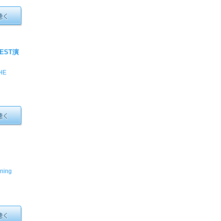
TEST演
HE
rning