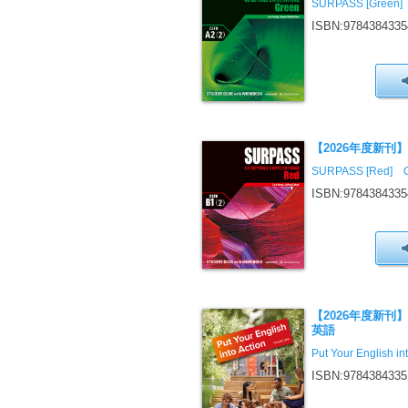
SURPASS [Green]
ISBN:9784384335
【2026年度新刊
SURPASS [Red] C
ISBN:9784384335
【2026年度新刊
英語
Put Your English in
ISBN:9784384335