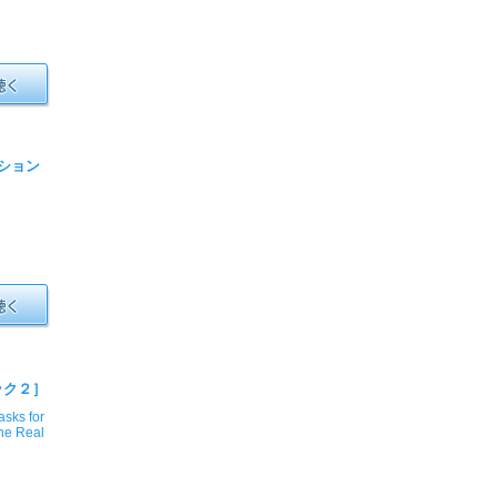
イション
ック２］
sks for
he Real