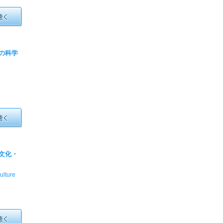
りの科学
統文化・
ulture