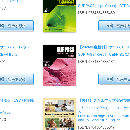
 CEFR A2 (2)
SURPASS [Light Green] CEFR A
477
ISBN:9784384335460
】サーパス・レッド
【2026年度新刊】サーパス・
EFR B1 (2)
SURPASS [Rose] CEFR B1 (1)
491
ISBN:9784384335484
】社会とつながる実践
【未刊】スキルアップ実践英
—リーディングからコミュニケ
へ
to Action
From Knowledge to Skill—Learn A
170
and Talk About It in English
ISBN:9784384335347