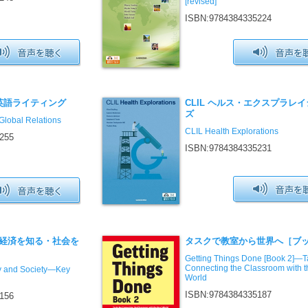
[revised]
ISBN:9784384335224
で英語ライティング
CLIL ヘルス・エクスプラレ
ズ
Global Relations
CLIL Health Explorations
255
ISBN:9784384335231
経済を知る・社会を
タスクで教室から世界へ［ブ
Getting Things Done [Book 2]—Ta
Connecting the Classroom with t
 and Society―Key
World
ISBN:9784384335187
156