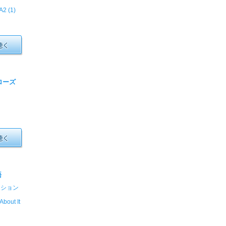
2 (1)
ローズ
語
ーション
bout It