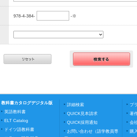
978-4-384-
-※
教科書カタログデジタル版
詳細検索
プ
英語教科書
QUICK見本請求
著
ELT Catalog
QUICK採用通知
会
ドイツ語教科書
お問い合わせ（語学教員専
購