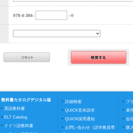
978-4-384-
-※
教科書カタログデジタル版
詳細検索
プ
英語教科書
QUICK見本請求
著
ELT Catalog
QUICK採用通知
会
ドイツ語教科書
お問い合わせ（語学教員専
購