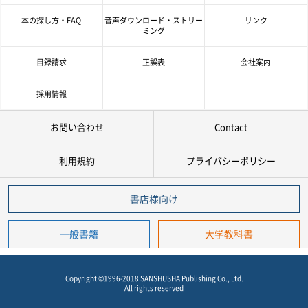
書 名
本の探し方・FAQ
音声ダウンロード・ストリー
リンク
ミング
著者名
目録請求
正誤表
会社案内
言 語
採用情報
お問い合わせ
Contact
ジャンル
利用規約
プライバシーポリシー
シリーズ
レベル
書店様向け
年
月
～
発行年月
一般書籍
大学教科書
年
月
978-4-384-
-
Copyright ©1996-2018 SANSHUSHA Publishing Co., Ltd.
*
ISBN
All rights reserved
※5桁の数字を入力してください