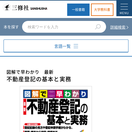
一般書籍
大学教科書
本を探す
詳細検索
言語一覧
英語
図解で早わかり 最新
不動産登記の基本と実務
ドイツ語
フランス語
スペイン語
イタリア語