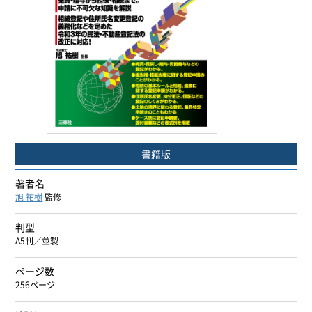
ヨーロッパ諸語
韓国・朝鮮語
中国語
アジア諸語
書籍版
日本語
著者名
閉じる
旭 祐樹
監修
判型
A5判／並製
ページ数
256ページ