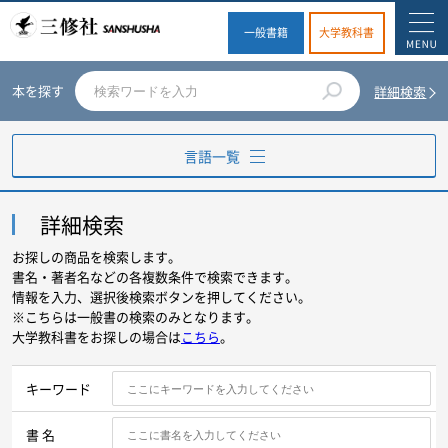
一般書籍
大学教科書
本を探す
詳細検索
言語一覧
英語
詳細検索
お探しの商品を検索します。
ドイツ語
書名・著者名などの各複数条件で検索できます。
情報を入力、選択後検索ボタンを押してください。
※こちらは一般書の検索のみとなります。
フランス語
大学教科書をお探しの場合は
こちら
。
スペイン語
キーワード
イタリア語
書 名