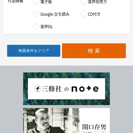
付加情報
電子版
音声別売り
Google 立ち読み
CD付き
音声DL
検 索
検索条件をクリア