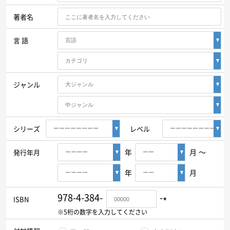
ヨーロッパ諸語
著者名
韓国・朝鮮語
言 語
中国語
ジャンル
アジア諸語
日本語
シリーズ
レベル
閉じる
年
月
～
発行年月
年
月
978-4-384-
-
*
ISBN
※5桁の数字を入力してください