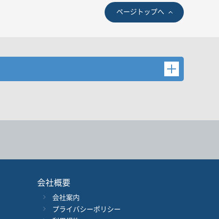
ページトップへ
後検索ボタンを押してください。
会社概要
会社案内
年
月
～
年
月
プライバシーポリシー