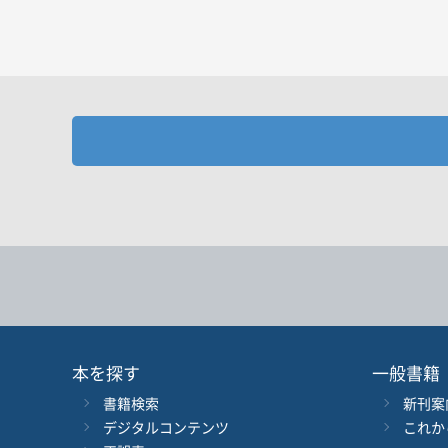
お探しの商品を検索します。
書名
キーワード
書 名
言 語
本を探す
一般書籍
書籍検索
新刊案
シリーズ
レベ
デジタルコンテンツ
これか