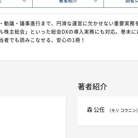
次
著者紹介
読者
・動議・議事進行まで、円滑な運営に欠かせない重要実務
ル株主総会」といった総会DXの導入実務にも対応。巻末に
当者でも読みこなせる、安心の1冊！
著者紹介
森 公任
（モリ コウニン