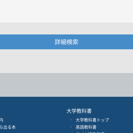
詳細検索
・著者名などの各複数条件で検索できます。
情報を入力、選択
著者名
ジャンル
大学教科書
内
大学教科書トップ
ル
発行年月
ら出る本
英語教科書