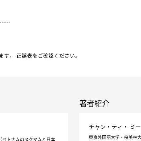
-----
ます。 正誤表をご確認ください。
著者紹介
チャン・ティ・ ミー
語）
東京外国語大学・桜美林
hật Bản（ベトナムのヌクマムと日本