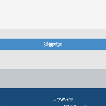
詳細検索
・著者名などの各複数条件で検索できます。
情報を入力、選択
著者名
ジャンル
大学教科書