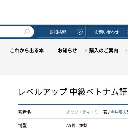
詳細検索
お問い合わせ
これから出る本
お知らせ
購入のご案内
レベルアップ 中級ベトナム語
著者名
チャン・ティ・ミー
著 /
今井昭夫
判型
A5判／並製