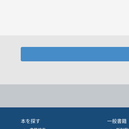
お探しの商品を検索します。
書名
キーワード
書 名
言 語
本を探す
一般書籍