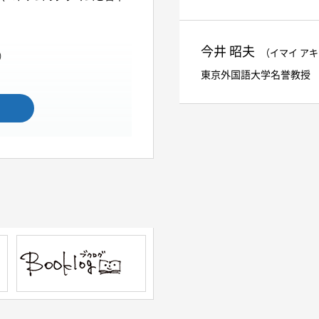
今井 昭夫
（イマイ ア
ク）
東京外国語大学名誉教授
Sơn（ファム・ズイ、ヴァン・カオ、チ