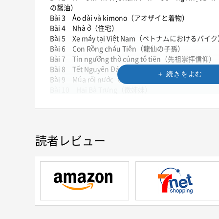
の醤油）
Bài 3 Áo dài và kimono（アオザイと着物）
Bài 4 Nhà ở（住宅）
Bài 5 Xe máy tại Việt Nam（ベトナムにおけるバイ
Bài 6 Con Rồng cháu Tiên（龍仙の子孫）
Bài 7 Tín ngưỡng thờ cúng tổ tiên（先祖崇拝信仰）
Bài 8 Tết Nguyên Đán（テト）
Bài 9 Múa rối nước（水上人形劇）
Bài 10 Hai Bà Trưng（徴姉妹）
Bài 11 Bác Hồ （ホーおじさん）
Bài 12 Phạm Duy, Văn Cao, Trịnh Công 
ン・コン・ソン）
総合復習
読者レビュー
各課の練習問題・総合復習問題 解答
語彙索引