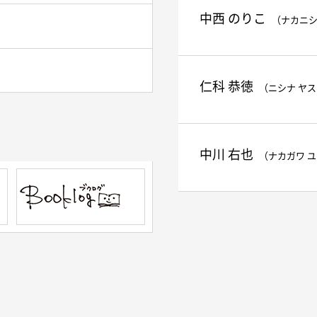
中西 のりこ
（ナカニシ
仁科 恭徳
（ニシナ ヤ
中川 右也
（ナカガワ 