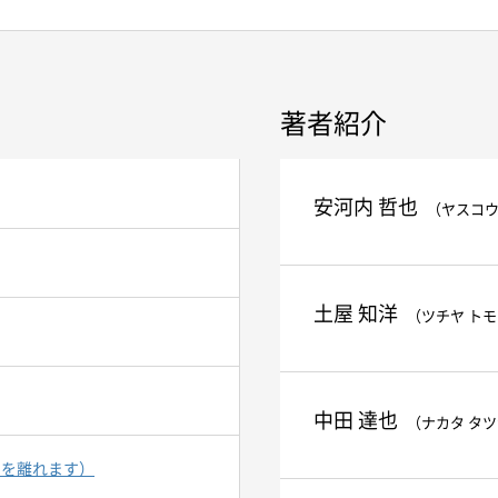
著者紹介
安河内 哲也
（ヤスコウ
土屋 知洋
（ツチヤ ト
中田 達也
（ナカタ タ
トを離れます）