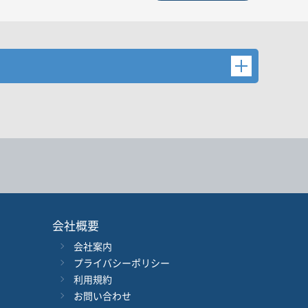
後検索ボタンを押してください。
会社概要
会社案内
年
月
～
年
月
プライバシーポリシー
利用規約
音声別売り
Google 立ち読み
CD付き
お問い合わせ