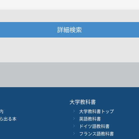
詳細検索
・著者名などの各複数条件で検索できます。
情報を入力、選択
著者名
ジャンル
大学教科書
内
大学教科書トップ
ル
発行年月
ら出る本
英語教科書
ドイツ語教科書
電子版
フランス語教科書
付加情報
※5桁の数字を入力してください