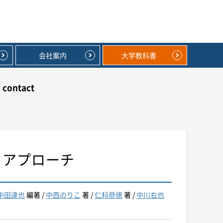
会社案内
大学教科書
contact
シックアプローチ
中田達也
編著 /
中西のりこ
著 /
仁科恭徳
著 /
中川右也