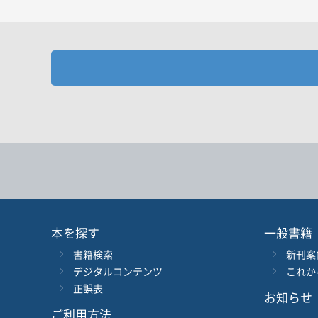
お探しの商品を検索します。
書名
キーワード
書 名
言 語
本を探す
一般書籍
書籍検索
新刊案
シリーズ
レベ
デジタルコンテンツ
これか
正誤表
お知らせ
978-4-384-
-
ISBN
*
ご利用方法