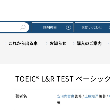
詳細検索
お問い合わせ
これから出る本
お知らせ
購入のご案内
TOEIC® L&R TEST ベー
著者名
安河内哲也
監修 /
土屋知洋
編著 /
著