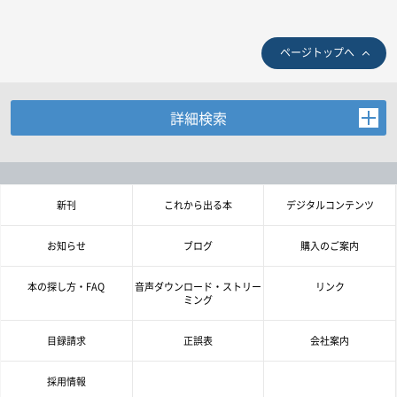
ページトップへ
詳細検索
お探しの商品を検索します。
書名・著者名などの各複数条件で検索できます。
情報を入力、選択後検索ボタンを押してください。
新刊
これから出る本
デジタルコンテンツ
キーワード
お知らせ
ブログ
購入のご案内
書 名
本の探し方・FAQ
音声ダウンロード・ストリー
リンク
ミング
著者名
目録請求
正誤表
会社案内
言 語
採用情報