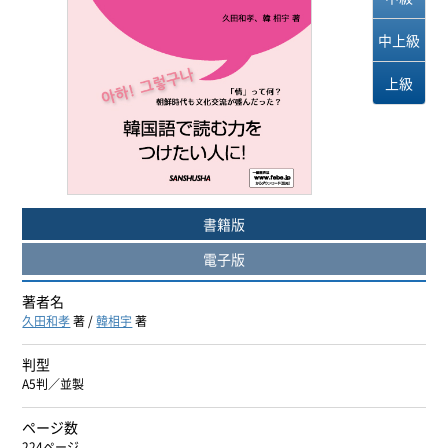
ヨーロッパ諸語
中上級
韓国・朝鮮語
上級
中国語
アジア諸語
書籍版
日本語
電子版
閉じる
著者名
久田和孝
著 /
韓相宇
著
判型
A5判／並製
ページ数
224ページ