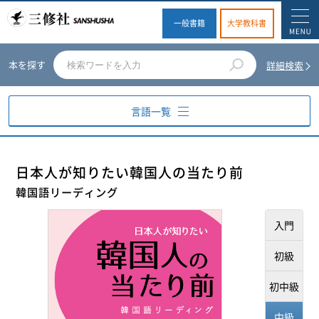
一般書籍
大学教科書
本を探す
詳細検索
言語一覧
英語
日本人が知りたい韓国人の当たり前
韓国語リーディング
ドイツ語
入門
フランス語
初級
スペイン語
初中級
イタリア語
中級