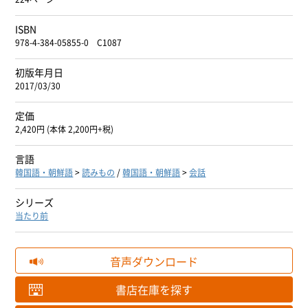
ISBN
978-4-384-05855-0 C1087
初版年月日
2017/03/30
定価
2,420円 (本体 2,200円+税)
言語
韓国語・朝鮮語
>
読みもの
/
韓国語・朝鮮語
>
会話
シリーズ
当たり前
音声ダウンロード
書店在庫を探す