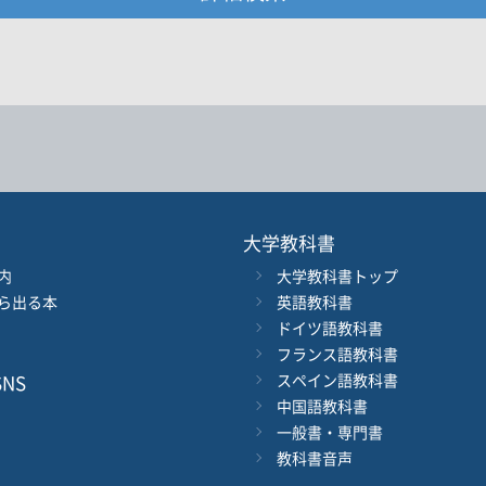
・著者名などの各複数条件で検索できます。
情報を入力、選択
著者名
ジャンル
大学教科書
内
大学教科書トップ
ル
発行年月
ら出る本
英語教科書
ドイツ語教科書
電子版
フランス語教科書
付加情報
※5桁の数字を入力してください
音声DL
NS
スペイン語教科書
中国語教科書
一般書・専門書
検 索
検索条件をクリア
教科書音声