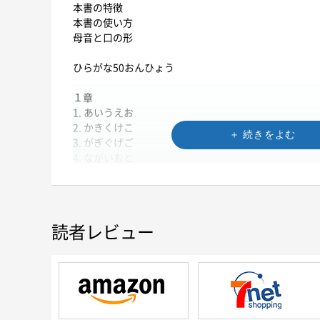
本書の特徴
本書の使い方
母音と口の形
ひらがな50おんひょう
１章
1. あいうえお
2. かきくけこ
3. がぎぐげご
4. ながいおと
クイズ
２章
読者レビュー
1. さしすせそ
2. ざじずぜぞ
3. たちつてと
4. だぢづでど
5. ちいさい「っ」
クイズ