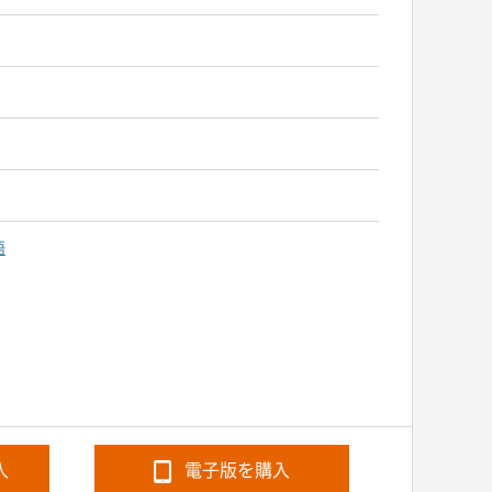
語
入
電子版を購入