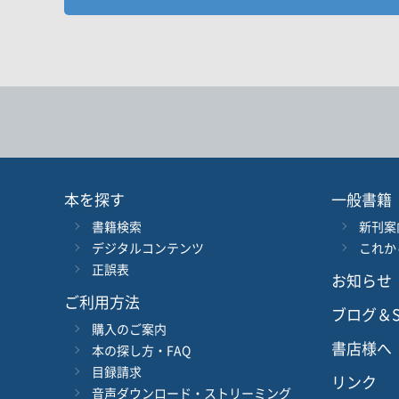
５章
お探しの商品を検索します。
書名
1. きゃきゅきょ ぎゃぎゅぎょ
2. しゃしゅしょ じゃじゅじょ
3. ちゃちゅちょ ぢゃぢゅぢょ
キーワード
4. とくべつなおと
クイズ
書 名
ことばの ひろば〔わしつ〕
ことばの ひろば〔だいどころ〕
言 語
ことばの ひろば〔せんめんじょ〕
本を探す
一般書籍
書籍検索
新刊案
シリーズ
レベ
６章
デジタルコンテンツ
これか
1. にゃにゅにょ
正誤表
2. ひゃひゅひょ びゃびゅびょ ぴゃぴゅぴょ
お知らせ
978-4-384-
-
ISBN
*
3. みゃみゅみょ りゃりゅりょ
ご利用方法
ブログ＆S
クイズ
購入のご案内
ことばの ひろば〔わたしの まち〕
書店様へ
本の探し方・FAQ
ひらがな そうまとめテスト
目録請求
リンク
ひらがな タスク
音声ダウンロード・ストリーミング