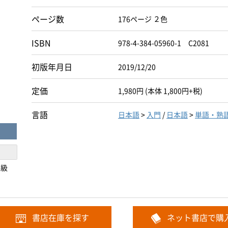
ページ数
176ページ ２色
ISBN
978-4-384-05960-1 C2081
初版年月日
2019/12/20
定価
1,980円 (本体 1,800円+税)
言語
日本語
>
入門
/
日本語
>
単語・熟
上級
書店在庫を探す
ネット書店で購