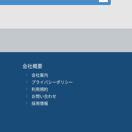
後検索ボタンを押してください。
会社概要
会社案内
年
月
～
年
月
プライバシーポリシー
利用規約
音声別売り
Google 立ち読み
CD付き
お問い合わせ
採用情報