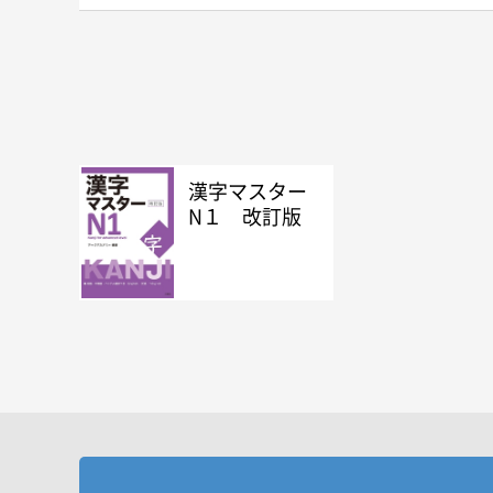
ことばの ひろば〔にほんじんの なまえ〕
３章
1. なにぬねの
2. はひふへほ
3. ばびぶべぼ
4. ぱぴぷぺぽ
漢字マスター
クイズ
ことばの ひろば〔からだと びょういん〕
N１ 改訂版
４章
1. まみむめも
2. やゆよ
3. らりるれろ
4. わをん
クイズ
ことばの ひろば〔かぞく〕
ひらがな テスト