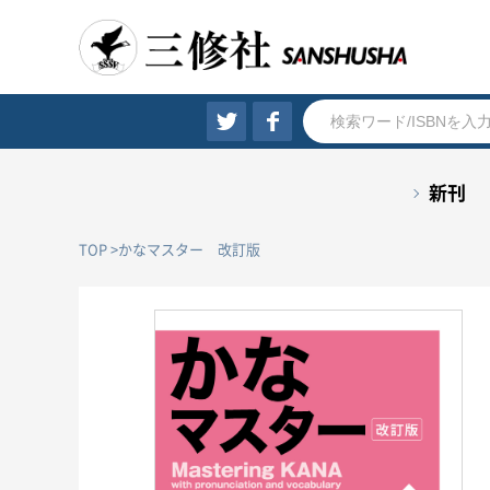
新刊
TOP
かなマスター 改訂版