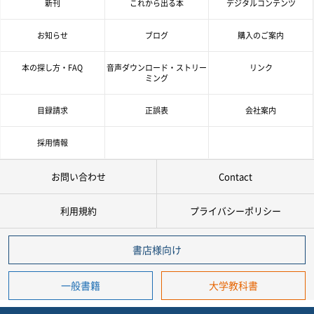
新刊
これから出る本
デジタルコンテンツ
キーワード
お知らせ
ブログ
購入のご案内
書 名
本の探し方・FAQ
音声ダウンロード・ストリー
リンク
ミング
著者名
目録請求
正誤表
会社案内
言 語
採用情報
お問い合わせ
Contact
ジャンル
利用規約
プライバシーポリシー
シリーズ
レベル
書店様向け
年
月
～
発行年月
一般書籍
大学教科書
年
月