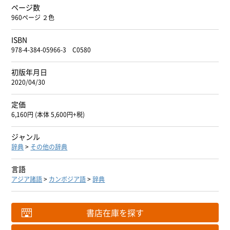
ページ数
960ページ ２色
ISBN
978-4-384-05966-3 C0580
初版年月日
2020/04/30
定価
6,160円 (本体 5,600円+税)
ジャンル
辞典
>
その他の辞典
言語
アジア諸語
>
カンボジア語
>
辞典
書店在庫を探す