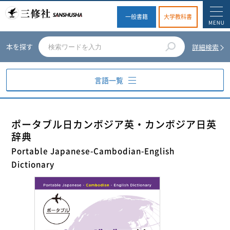
一般書籍
大学教科書
本を探す
詳細検索
言語一覧
英語
ポータブル日カンボジア英・カンボジア日英
辞典
ドイツ語
Portable Japanese-Cambodian-English
Dictionary
フランス語
スペイン語
イタリア語