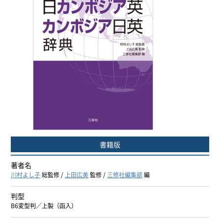
ヨーロッパ諸語
韓国・朝鮮語
中国語
アジア諸語
日本語
閉じる
書籍版
著者名
川村よし子
総監修 /
上田広美
監修 /
三修社編集部
編
判型
B6変型判／上製（函入）