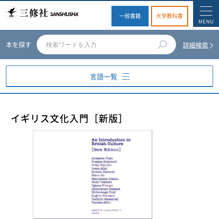
一般書籍
大学教科書
本を探す
詳細検索
言語一覧
英語
イギリス文化入門［新版］
ドイツ語
フランス語
スペイン語
イタリア語