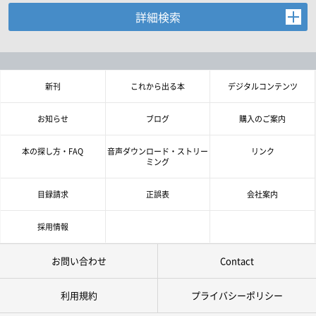
詳細検索
お探しの商品を検索します。
書名・著者名などの各複数条件で検索できます。
情報を入力、選択後検索ボタンを押してください。
新刊
これから出る本
デジタルコンテンツ
キーワード
お知らせ
ブログ
購入のご案内
書 名
本の探し方・FAQ
音声ダウンロード・ストリー
リンク
ミング
著者名
目録請求
正誤表
会社案内
言 語
採用情報
お問い合わせ
Contact
ジャンル
利用規約
プライバシーポリシー