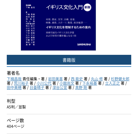
ヨーロッパ諸語
韓国・朝鮮語
中国語
アジア諸語
書籍版
日本語
著者名
下楠昌哉
責任編集・著 /
岩田美喜
著 /
西 能史
著 /
丸山 修
著 /
杉野健太郎
著 /
荒川裕子
著 /
小川公代
著 /
小舘尚文
著 /
下永裕基
著 /
立入正之
著 /
閉じる
田中美穂
著 /
日臺晴子
著 /
深谷公宣
著 /
真野 剛
著
判型
A5判／並製
ページ数
404ページ