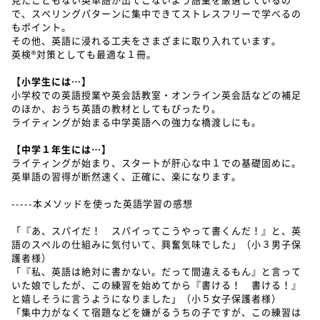
で、スペリングパターンに集中できてストレスフリーで学べるの
もポイント。
その他、英語に浸れる工夫をさまざまに取り入れています。
英検®対策としても最適な１冊。
【小学生には…】
小学校での英語授業や英会話教室・オンライン英会話などの補足
のほか、おうち英語の教材としてもぴったり。
ライティングが始まる中学英語への強力な橋渡しにも。
【中学１年生には…】
ライティングが始まり、スタートが肝心な中１での基礎固めに。
英単語の習得が断然速く、正確に、楽になります。
-----本メソッドを使った英語学習の感想
「『あ、スパイだ！ スパイってこうやって書くんだ！』と、英
語のスペルの仕組みに気付いて、興奮気味でした」（小３男子保
護者様）
「『私、英語は絶対に書かない。だって間違えるもん』と言って
いた娘でしたが、この練習を始めてから『書ける！ 書ける！』
と嬉しそうに言うようになりました」（小５女子保護者様）
「集中力がなくて宿題などを嫌がるうちの子ですが、この練習は