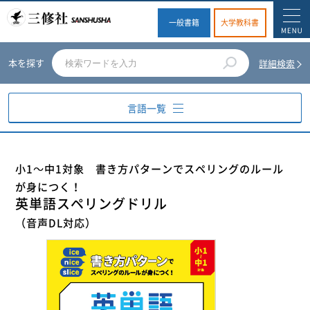
一般書籍
大学教科書
本を探す
詳細検索
言語一覧
英語
小1～中1対象 書き方パターンでスペリングのルール
が身につく！
ドイツ語
英単語スペリングドリル
フランス語
（音声DL対応）
スペイン語
イタリア語