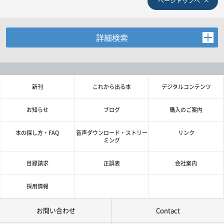
ページトップへ
詳細検索
お探しの商品を検索します。
書名・著者名などの各複数条件で検索できます。
情報を入力、選択後検索ボタンを押してください。
新刊
これから出る本
デジタルコンテンツ
キーワード
お知らせ
ブログ
購入のご案内
書 名
本の探し方・FAQ
音声ダウンロード・ストリー
リンク
ミング
著者名
目録請求
正誤表
会社案内
言 語
採用情報
お問い合わせ
Contact
ジャンル