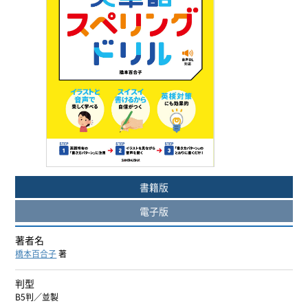
ヨーロッパ諸語
韓国・朝鮮語
中国語
アジア諸語
日本語
書籍版
閉じる
電子版
著者名
橋本百合子
著
判型
B5判／並製