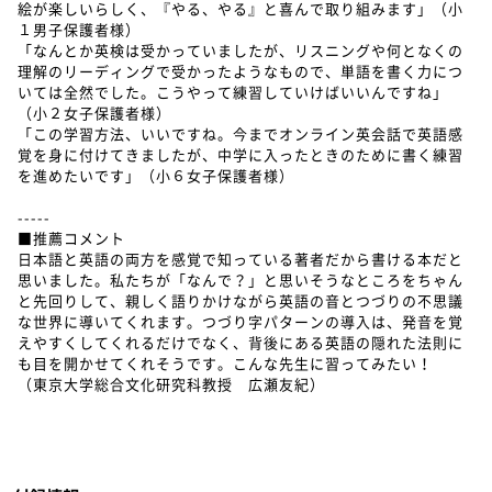
絵が楽しいらしく、『やる、やる』と喜んで取り組みます」（小
１男子保護者様）
「なんとか英検は受かっていましたが、リスニングや何となくの
理解のリーディングで受かったようなもので、単語を書く力につ
いては全然でした。こうやって練習していけばいいんですね」
（小２女子保護者様）
「この学習方法、いいですね。今までオンライン英会話で英語感
覚を身に付けてきましたが、中学に入ったときのために書く練習
を進めたいです」（小６女子保護者様）
-----
■推薦コメント
日本語と英語の両方を感覚で知っている著者だから書ける本だと
思いました。私たちが「なんで？」と思いそうなところをちゃん
と先回りして、親しく語りかけながら英語の音とつづりの不思議
な世界に導いてくれます。つづり字パターンの導入は、発音を覚
えやすくしてくれるだけでなく、背後にある英語の隠れた法則に
も目を開かせてくれそうです。こんな先生に習ってみたい！
（東京大学総合文化研究科教授 広瀬友紀）