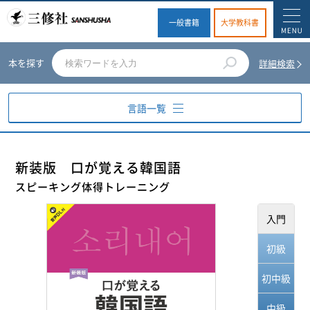
一般書籍
大学教科書
本を探す
詳細検索
言語一覧
英語
新装版 口が覚える韓国語
スピーキング体得トレーニング
ドイツ語
入門
フランス語
初級
スペイン語
初中級
イタリア語
中級