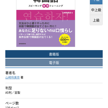
ヨーロッパ諸語
中上級
韓国・朝鮮語
上級
中国語
アジア諸語
書籍版
日本語
電子版
閉じる
著者名
山崎玲美奈
著
判型
A5判／並製
ページ数
136ページ