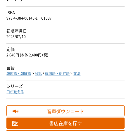
ISBN
978-4-384-06145-1 C1087
初版年月日
2025/07/10
定価
2,640円 (本体 2,400円+税)
言語
韓国語・朝鮮語
>
会話
/
韓国語・朝鮮語
>
文法
シリーズ
口が覚える
音声ダウンロード
書店在庫を探す