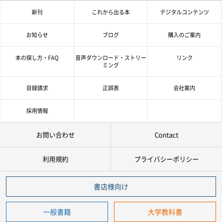
情報を入力、選択後検索ボタンを押してください。
新刊
これから出る本
デジタルコンテンツ
キーワード
お知らせ
ブログ
購入のご案内
書 名
本の探し方・FAQ
音声ダウンロード・ストリー
リンク
ミング
著者名
目録請求
正誤表
会社案内
言 語
採用情報
お問い合わせ
Contact
ジャンル
利用規約
プライバシーポリシー
シリーズ
レベル
書店様向け
年
月
～
発行年月
一般書籍
大学教科書
年
月