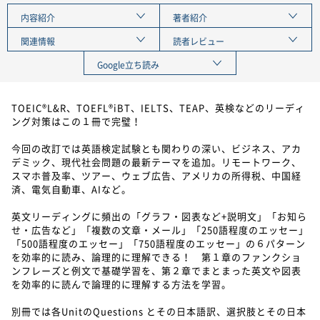
内容紹介
著者紹介
関連情報
読者レビュー
Google立ち読み
TOEIC®L&R、TOEFL®iBT、IELTS、TEAP、英検などのリーディ
ング対策はこの１冊で完璧！
今回の改訂では英語検定試験とも関わりの深い、ビジネス、アカ
デミック、現代社会問題の最新テーマを追加。リモートワーク、
スマホ普及率、ツアー、ウェブ広告、アメリカの所得税、中国経
済、電気自動車、AIなど。
英文リーディングに頻出の「グラフ・図表など+説明文」「お知ら
せ・広告など」「複数の文章・メール」「250語程度のエッセー」
「500語程度のエッセー」「750語程度のエッセー」の６パターン
を効率的に読み、論理的に理解できる！ 第１章のファンクショ
ンフレーズと例文で基礎学習を、第２章でまとまった英文や図表
を効率的に読んで論理的に理解する方法を学習。
別冊では各UnitのQuestions とその日本語訳、選択肢とその日本