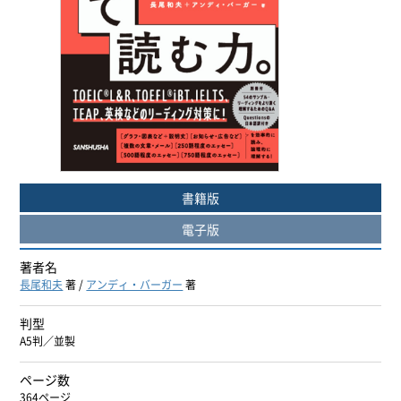
ヨーロッパ諸語
韓国・朝鮮語
中国語
アジア諸語
書籍版
日本語
電子版
閉じる
著者名
長尾和夫
著 /
アンディ・バーガー
著
判型
A5判／並製
ページ数
364ページ