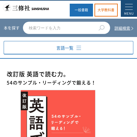
一般書籍
大学教科書
本を探す
詳細検索
言語一覧
英語
改訂版 英語で読む力。
54のサンプル・リーディングで鍛える！
ドイツ語
フランス語
スペイン語
イタリア語