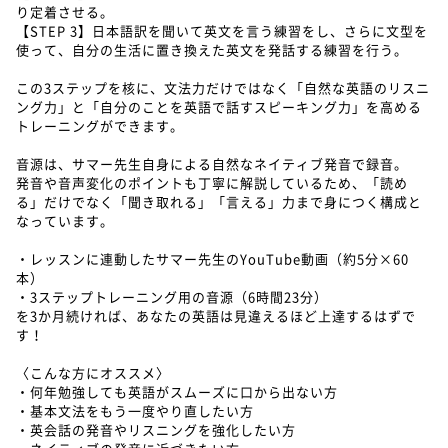
り定着させる。
【STEP 3】日本語訳を聞いて英文を言う練習をし、さらに文型を
使って、自分の生活に置き換えた英文を発話する練習を行う。
この3ステップを核に、文法力だけではなく「自然な英語のリスニ
ング力」と「自分のことを英語で話すスピーキング力」を高める
トレーニングができます。
音源は、サマー先生自身による自然なネイティブ発音で録音。
発音や音声変化のポイントも丁寧に解説しているため、「読め
る」だけでなく「聞き取れる」「言える」力まで身につく構成と
なっています。
・レッスンに連動したサマー先生のYouTube動画（約5分×60
本）
・3ステップトレーニング用の音源（6時間23分）
を3か月続ければ、あなたの英語は見違えるほど上達するはずで
す！
〈こんな方にオススメ〉
・何年勉強しても英語がスムーズに口から出ない方
・基本文法をもう一度やり直したい方
・英会話の発音やリスニングを強化したい方