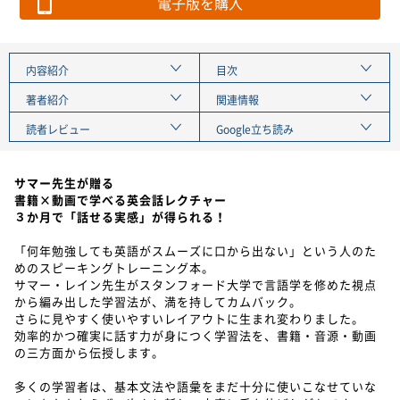
電子版を購入
内容紹介
目次
著者紹介
関連情報
読者レビュー
Google立ち読み
サマー先生が贈る
書籍×動画で学べる英会話レクチャー
３か月で「話せる実感」が得られる！
「何年勉強しても英語がスムーズに口から出ない」という人のた
めのスピーキングトレーニング本。
サマー・レイン先生がスタンフォード大学で言語学を修めた視点
から編み出した学習法が、満を持してカムバック。
さらに見やすく使いやすいレイアウトに生まれ変わりました。
効率的かつ確実に話す力が身につく学習法を、書籍・音源・動画
の三方面から伝授します。
多くの学習者は、基本文法や語彙をまだ十分に使いこなせていな