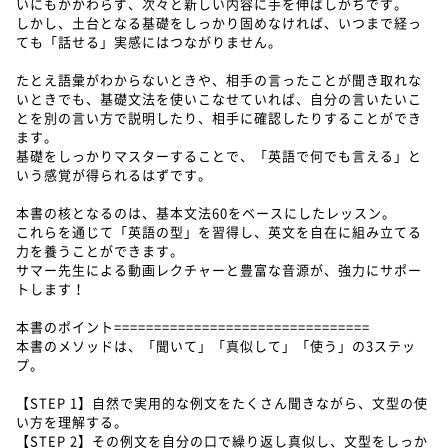
いにもかかわらず、次々と新しい内容に手を伸ばしがちです。
しかし、土台となる基礎をしっかり固めなければ、いつまで経っ
ても「話せる」実感にはつながりません。
たとえ語彙がわからないときや、相手の言ったことが聞き取れな
いときでも、基礎文法を使いこなせていれば、自分の言いたいこ
とを別の言い方で説明したり、相手に確認したりすることができ
ます。
基礎をしっかりマスターすることで、「英語で何でも言える」と
いう感覚が得られるはずです。
本書の核となるのは、基本文法60をベースにしたレッスン。
これらを通じて「英語の型」を習得し、英文を自在に組み立てる
力を養うことができます。
サマー先生による動画レクチャーと豊富な音源が、強力にサポー
トします！
本書のポイント================================
本書のメソッドは、「聞いて」「真似して」「使う」の3ステッ
プ。
【STEP 1】自然で実用的な例文をたくさん聞きながら、文型の使
い方を理解する。
【STEP 2】その例文を自分の口で繰り返し真似し、文型をしっか