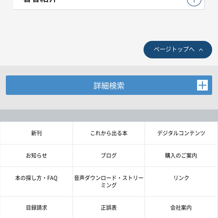
ページトップへ
詳細検索
お探しの商品を検索します。
書名・著者名などの各複数条件で検索できます。
情報を入力、選択後検索ボタンを押してください。
新刊
これから出る本
デジタルコンテンツ
キーワード
お知らせ
ブログ
購入のご案内
書 名
本の探し方・FAQ
音声ダウンロード・ストリー
リンク
ミング
著者名
目録請求
正誤表
会社案内
言 語