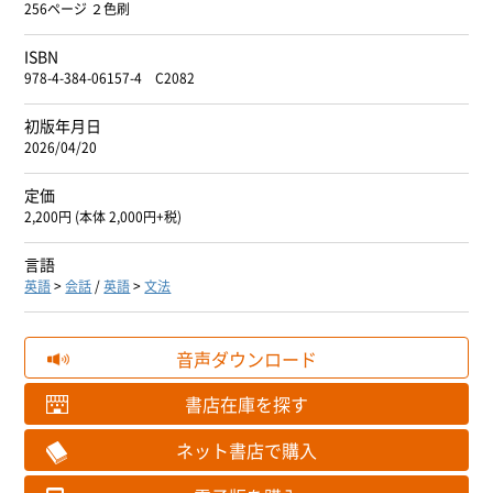
256ページ ２色刷
ISBN
978-4-384-06157-4 C2082
初版年月日
2026/04/20
定価
2,200円 (本体 2,000円+税)
言語
英語
>
会話
/
英語
>
文法
音声ダウンロード
書店在庫を探す
ネット書店で購入