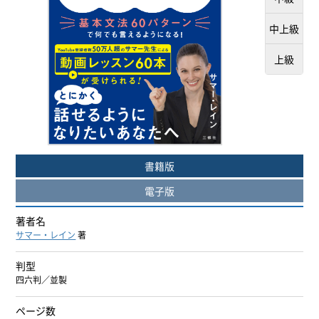
ヨーロッパ諸語
中上級
韓国・朝鮮語
上級
中国語
アジア諸語
日本語
書籍版
電子版
閉じる
著者名
サマー・レイン
著
判型
四六判／並製
ページ数