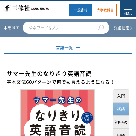
一般書籍
大学教科書
本を探す
詳細検索
言語一覧
英語
サマー先生のなりきり英語音読
基本文法60パターンで何でも言えるようになる！
ドイツ語
入門
フランス語
初級
スペイン語
初中級
イタリア語
中級