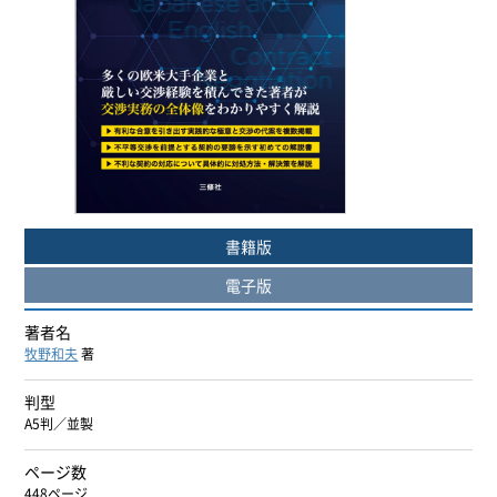
ヨーロッパ諸語
韓国・朝鮮語
中国語
アジア諸語
書籍版
日本語
電子版
閉じる
著者名
牧野和夫
著
判型
A5判／並製
ページ数
448ページ