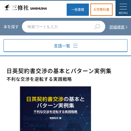
一般書籍
大学教科書
本を探す
詳細検索
言語一覧
英語
日英契約書交渉の基本とパターン実例集
不利な交渉を逆転する実践戦略
ドイツ語
フランス語
スペイン語
イタリア語