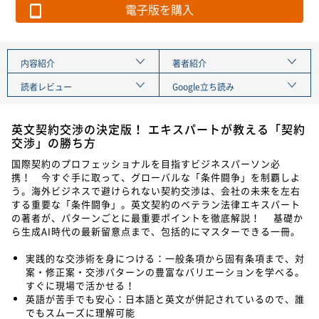
電子版を購入
内容紹介
著者紹介
読者レビュー
Google立ち読み
英文契約交渉の決定版！ エキスパートが教える「契約
交渉」の勝ち方
国際契約のプロフェッショナルを目指すビジネスパーソン必
携！ 今すぐ手に取って、グローバルな「条件闘争」を制覇しよ
う。海外ビジネスで避けられない契約交渉は、会社の未来を左右
する重要な「条件闘争」。英文契約のベテラン法律エキスパート
の著者が、パターンごとに最重要ポイントを徹底解説！ 基礎か
ら生成AI時代の最新留意点まで、包括的にマスターできる一冊。
実践的な交渉術を身につける：一般条項から固有条項まで、対
案・修正案・交渉パターンの豊富なバリエーションを学べる。
すぐに現場で活かせる！
英語が苦手でも安心：日本語と英文が併記されているので、誰
でもスムーズに理解可能