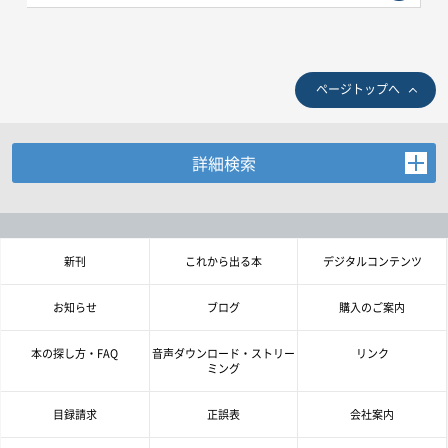
ページトップへ
詳細検索
お探しの商品を検索します。
書名・著者名などの各複数条件で検索できます。
情報を入力、選択後検索ボタンを押してください。
新刊
これから出る本
デジタルコンテンツ
キーワード
お知らせ
ブログ
購入のご案内
書 名
本の探し方・FAQ
音声ダウンロード・ストリー
リンク
ミング
著者名
目録請求
正誤表
会社案内
言 語