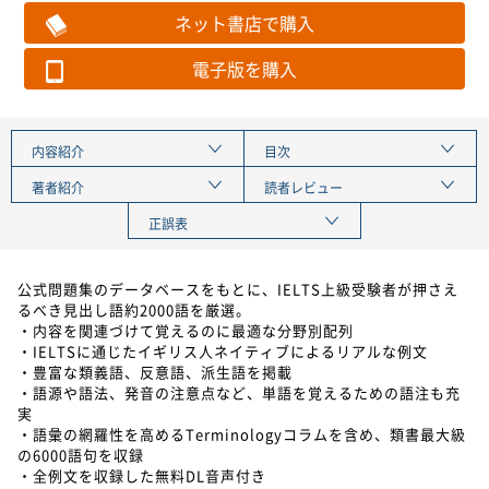
ネット書店で購入
電子版を購入
内容紹介
目次
著者紹介
読者レビュー
正誤表
公式問題集のデータベースをもとに、IELTS上級受験者が押さえ
るべき見出し語約2000語を厳選。
・内容を関連づけて覚えるのに最適な分野別配列
・IELTSに通じたイギリス人ネイティブによるリアルな例文
・豊富な類義語、反意語、派生語を掲載
・語源や語法、発音の注意点など、単語を覚えるための語注も充
実
・語彙の網羅性を高めるTerminologyコラムを含め、類書最大級
の6000語句を収録
・全例文を収録した無料DL音声付き