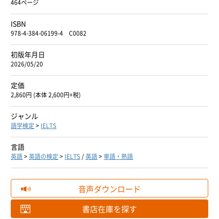
464ページ
ISBN
978-4-384-06199-4 C0082
初版年月日
2026/05/20
定価
2,860円 (本体 2,600円+税)
ジャンル
語学検定
>
IELTS
言語
英語
>
英語の検定
>
IELTS
/
英語
>
単語・熟語
音声ダウンロード
書店在庫を探す