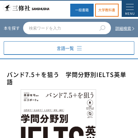
一般書籍
大学教科書
本を探す
詳細検索
言語一覧
英語
バンド7.5＋を狙う 学問分野別IELTS英単
語
ドイツ語
フランス語
スペイン語
イタリア語