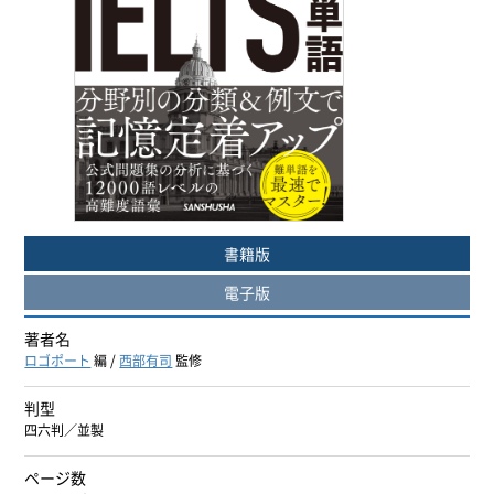
ヨーロッパ諸語
韓国・朝鮮語
中国語
アジア諸語
日本語
書籍版
電子版
閉じる
著者名
ロゴポート
編 /
西部有司
監修
判型
四六判／並製
ページ数