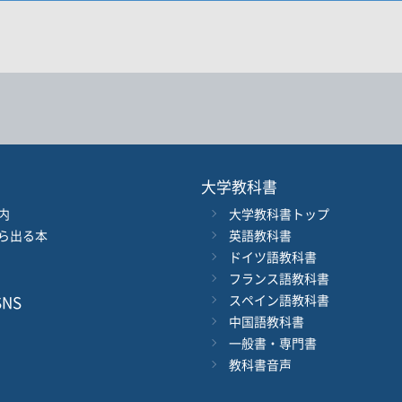
17. CD1 - Track 17
・著者名などの各複数条件で検索できます。
情報を入力、選択
18. CD1 - Track 18
19. CD1 - Track 19
20. CD1 - Track 20
著者名
21. CD1 - Track 21
22. CD1 - Track 22
ジャンル
大学教科書
23. CD1 - Track 23
内
大学教科書トップ
ル
発行年月
24. CD1 - Track 24
ら出る本
英語教科書
25. CD1 - Track 25
ドイツ語教科書
電子版
フランス語教科書
付加情報
※5桁の数字を入力してください
26. CD1 - Track 26
音声DL
NS
スペイン語教科書
27. CD1 - Track 27
中国語教科書
一般書・専門書
28. CD1 - Track 28
検 索
検索条件をクリア
教科書音声
29. CD1 - Track 29