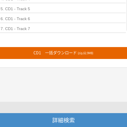
5. CD1 - Track 5
6. CD1 - Track 6
7. CD1 - Track 7
8. CD1 - Track 8
9. CD1 - Track 9
CD1 一括ダウンロード
(zip,62.9MB)
10. CD1 - Track 10
11. CD1 - Track 11
12. CD1 - Track 12
13. CD1 - Track 13
14. CD1 - Track 14
15. CD1 - Track 15
16. CD1 - Track 16
詳細検索