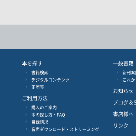
お探しの商品を検索します。
書名
キーワード
書 名
言 語
本を探す
一般書籍
書籍検索
新刊案
シリーズ
レベ
デジタルコンテンツ
これか
正誤表
お知らせ
978-4-384-
-
ISBN
*
ご利用方法
ブログ＆S
購入のご案内
書店様へ
本の探し方・FAQ
目録請求
リンク
音声ダウンロード・ストリーミング