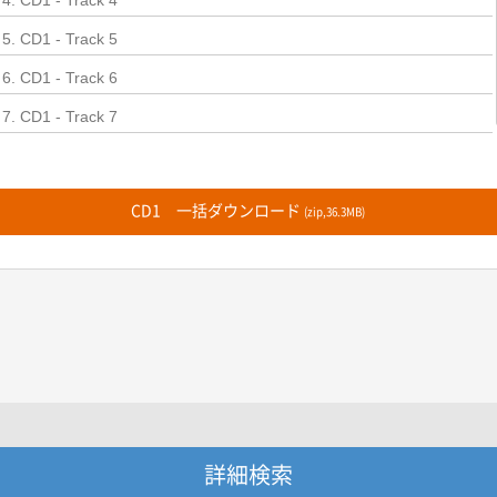
4. CD1 - Track 4
5. CD1 - Track 5
6. CD1 - Track 6
7. CD1 - Track 7
8. CD1 - Track 8
9. CD1 - Track 9
CD1 一括ダウンロード
(zip,36.3MB)
10. CD1 - Track 10
11. CD1 - Track 11
12. CD1 - Track 12
13. CD1 - Track 13
14. CD1 - Track 14
15. CD1 - Track 15
16. CD1 - Track 16
詳細検索