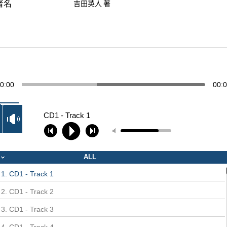
者名
吉田英人 著
0:00
00:
CD1 - Track 1
ALL
1. CD1 - Track 1
2. CD1 - Track 2
3. CD1 - Track 3