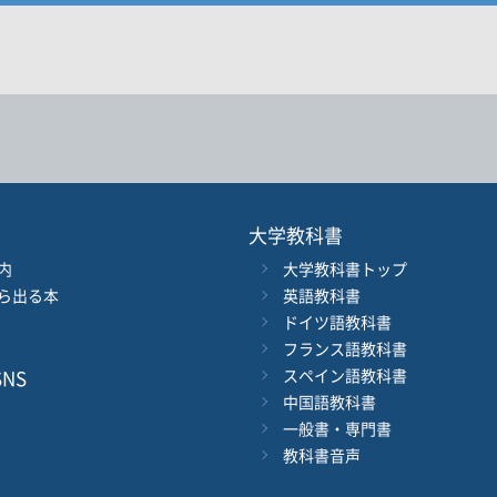
17. CD1 - Track 17
・著者名などの各複数条件で検索できます。
情報を入力、選択
18. CD1 - Track 18
19. CD1 - Track 19
20. CD1 - Track 20
著者名
21. CD1 - Track 21
22. CD1 - Track 22
ジャンル
大学教科書
23. CD1 - Track 23
内
大学教科書トップ
ル
発行年月
24. CD1 - Track 24
ら出る本
英語教科書
25. CD1 - Track 25
ドイツ語教科書
電子版
フランス語教科書
付加情報
※5桁の数字を入力してください
26. CD1 - Track 26
音声DL
NS
スペイン語教科書
27. CD1 - Track 27
中国語教科書
一般書・専門書
28. CD1 - Track 28
検 索
検索条件をクリア
教科書音声
29. CD1 - Track 29