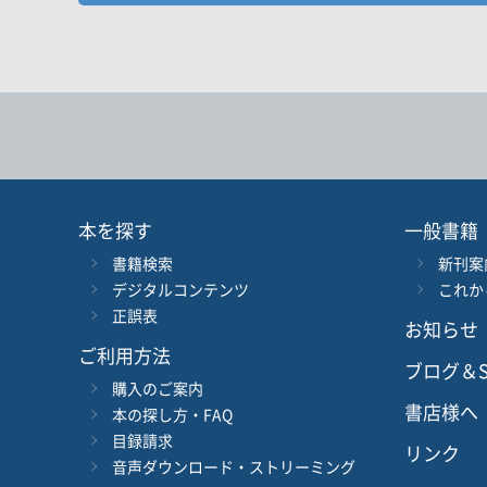
お探しの商品を検索します。
書名
キーワード
書 名
言 語
本を探す
一般書籍
書籍検索
新刊案
シリーズ
レベ
デジタルコンテンツ
これか
正誤表
お知らせ
978-4-384-
-
ISBN
*
ご利用方法
ブログ＆S
購入のご案内
書店様へ
本の探し方・FAQ
目録請求
リンク
音声ダウンロード・ストリーミング