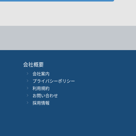
後検索ボタンを押してください。
会社概要
会社案内
年
月
～
年
月
プライバシーポリシー
利用規約
音声別売り
Google 立ち読み
CD付き
お問い合わせ
採用情報