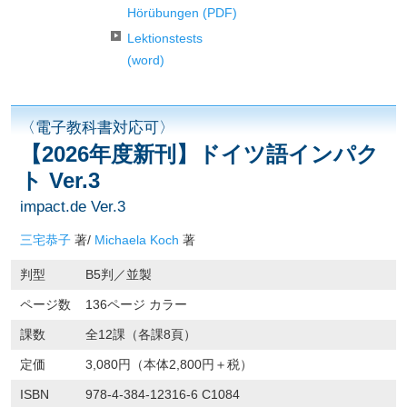
Hörübungen (PDF)
Lektionstests
(word)
〈電子教科書対応可〉
【2026年度新刊】ドイツ語インパク
ト Ver.3
impact.de Ver.3
三宅恭子
著/
Michaela Koch
著
判型
B5判／並製
ページ数
136ページ カラー
課数
全12課（各課8頁）
定価
3,080円（本体2,800円＋税）
ISBN
978-4-384-12316-6 C1084