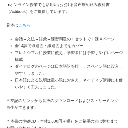
●オンライン授業でも活用いただける音声埋め込み教科書
（Actibook）をご提供しています。
見本は
こちら
会話→文法→語彙→練習問題の１セットで１課４ページ
全14課で点過去・線過去までをカバー
フレキシブルに授業に使え
，
学習者には予習しやすいページ
構成
ダイアログのページは日本語訳を排し
，
スペイン語に没入し
やすくしました。
日本語による説明は最小限におさえ
，
ネイティブ講師にも使
いやすく工夫しました。
＊左記のリンクから音声のダウンロードおよびストリーミング
再生ができます。
＊本書の準拠CD（本体1,600円＋税）をご希望の方は弊社まで