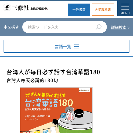
一般書籍
大学教科書
本を探す
詳細検索
言語一覧
英語
台湾人が毎日必ず話す台湾華語180
台灣人每天必說的180句
ドイツ語
フランス語
スペイン語
イタリア語