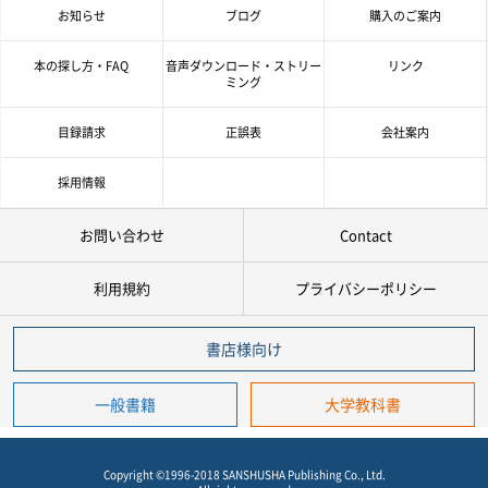
お知らせ
ブログ
購入のご案内
書 名
本の探し方・FAQ
音声ダウンロード・ストリー
リンク
ミング
著者名
目録請求
正誤表
会社案内
言 語
採用情報
お問い合わせ
Contact
ジャンル
利用規約
プライバシーポリシー
シリーズ
レベル
書店様向け
年
月
～
発行年月
一般書籍
大学教科書
年
月
978-4-384-
-
Copyright ©1996-2018 SANSHUSHA Publishing Co., Ltd.
*
ISBN