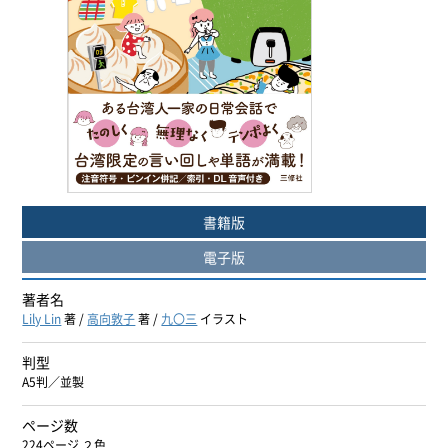
ヨーロッパ諸語
韓国・朝鮮語
中国語
アジア諸語
書籍版
日本語
電子版
閉じる
著者名
Lily Lin
著 /
高向敦子
著 /
九〇三
イラスト
判型
A5判／並製
ページ数
224ページ ２色