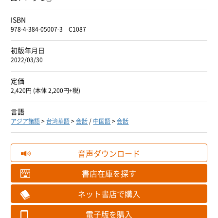
ISBN
978-4-384-05007-3 C1087
初版年月日
2022/03/30
定価
2,420円 (本体 2,200円+税)
言語
アジア諸語
>
台湾華語
>
会話
/
中国語
>
会話
音声ダウンロード
書店在庫を探す
ネット書店で購入
電子版を購入