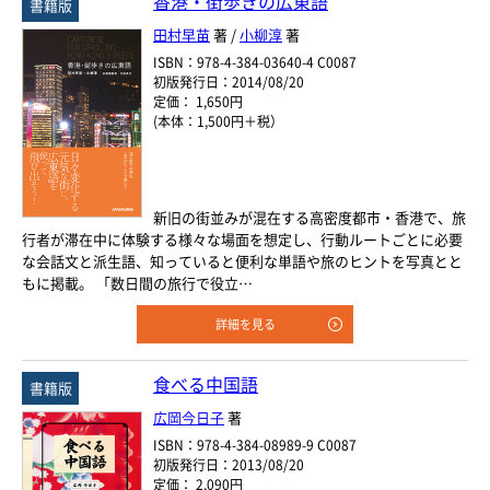
香港・街歩きの広東語
書籍版
田村早苗
著 /
小柳淳
著
ISBN：978-4-384-03640-4 C0087
初版発行日：2014/08/20
定価： 1,650円
(本体：1,500円＋税）
新旧の街並みが混在する高密度都市・香港で、旅
行者が滞在中に体験する様々な場面を想定し、行動ルートごとに必要
な会話文と派生語、知っていると便利な単語や旅のヒントを写真とと
もに掲載。 「数日間の旅行で役立…
詳細を見る
食べる中国語
書籍版
広岡今日子
著
ISBN：978-4-384-08989-9 C0087
初版発行日：2013/08/20
定価： 2,090円