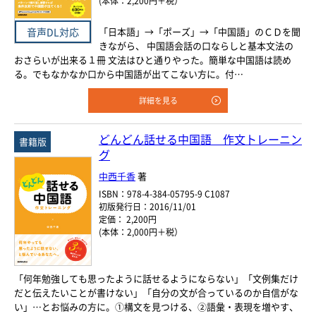
(本体：2,200円＋税）
「日本語」→「ポーズ」→「中国語」のＣＤを聞
音声DL対応
きながら、 中国語会話の口ならしと基本文法の
おさらいが出来る１冊 文法はひと通りやった。簡単な中国語は読め
る。でもなかなか口から中国語が出てこない方に。付…
詳細を見る
どんどん話せる中国語 作文トレーニン
書籍版
グ
中西千香
著
ISBN：978-4-384-05795-9 C1087
初版発行日：2016/11/01
定価： 2,200円
(本体：2,000円＋税）
「何年勉強しても思ったように話せるようにならない」「文例集だけ
だと伝えたいことが書けない」「自分の文が合っているのか自信がな
い」…とお悩みの方に。①構文を見つける、②語彙・表現を増やす、