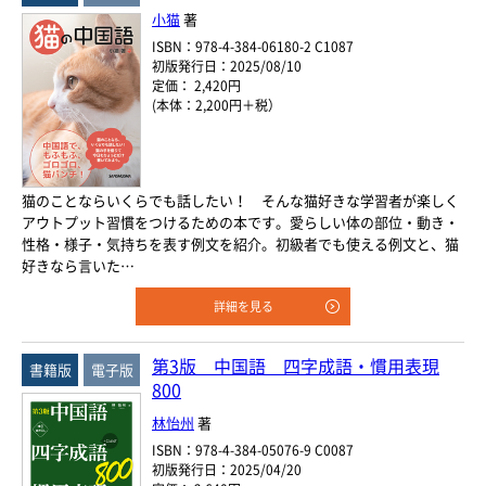
年
月
小猫
著
ISBN：978-4-384-06180-2 C1087
978-4-384-
-
初版発行日：2025/08/10
*
ISBN
定価： 2,420円
※5桁の数字を入力してください
(本体：2,200円＋税）
付加情報
電子版
音声別売り
Google 立ち読み
CD付き
猫のことならいくらでも話したい！ そんな猫好きな学習者が楽しく
アウトプット習慣をつけるための本です。愛らしい体の部位・動き・
音声DL
性格・様子・気持ちを表す例文を紹介。初級者でも使える例文と、猫
好きなら言いた…
検 索
検索条件をクリア
詳細を見る
第3版 中国語 四字成語・慣用表現
書籍版
電子版
800
林怡州
著
ISBN：978-4-384-05076-9 C0087
初版発行日：2025/04/20