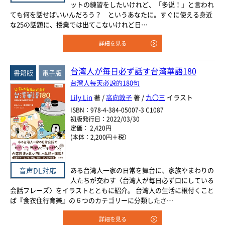
ットの練習をしたいけれど、「多说！」と言われ
ても何を話せばいいんだろう？ というあなたに。すぐに使える身近
な25の話題に、授業では出てこないけれど日…
詳細を見る
台湾人が毎日必ず話す台湾華語180
書籍版
電子版
台灣人每天必說的180句
Lily Lin
著 /
高向敦子
著 /
九〇三
イラスト
ISBN：978-4-384-05007-3 C1087
初版発行日：2022/03/30
定価： 2,420円
(本体：2,200円＋税）
ある台湾人一家の日常を舞台に、家族やまわりの
音声DL対応
人たちが交わす〈台湾人が毎日必ず口にしている
会話フレーズ〉をイラストとともに紹介。 台湾人の生活に根付くこと
ば『食衣住行育樂』の６つのカテゴリーに分類したさ…
詳細を見る