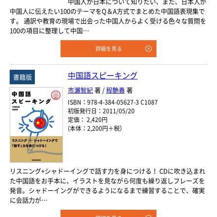
中国人が日本について知りたい、また、日本人が
中国人に伝えたい100のテーマをQ＆A方式でまとめた中国語表現集で
す。 通訳や教育の現場で出会った中国人からよく受ける色々な質問を
100の項目に整理して中国…
詳細を見る
中国語スピーキング
書籍版
市瀬智紀
著 /
程艶春
著
ISBN：978-4-384-05627-3 C1087
初版発行日：2011/05/20
定価： 2,420円
(本体：2,200円＋税）
リスニング+シャドーイングで話す力を身につける！ CDに吹き込まれ
た中国語をお手本に、イラストを見ながら何度も繰り返しフレーズを
発音。シャドーイングができるようになるまで練習することで、確実
に会話力が…