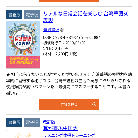
リアルな日常会話を楽しむ 台湾華語60
書籍版
電子版
表現
渡邉豊沢
著
ISBN：978-4-384-04751-6 C1087
初版発行日：2019/05/30
定価： 2,420円
(本体：2,200円＋税）
★ 相手に伝えたいことが“すっと”言い出せる！ 台湾華語の表現力を効
率的に習得する秘けつは、台湾華語圏の生活で実際にやり取りされる
使用頻度が高いパターンを、最優先にマスターすることです。本書の
狙いは「…
詳細を見る
改訂版
書籍版
電子版
耳が喜ぶ中国語
リスニング体得トレーニング