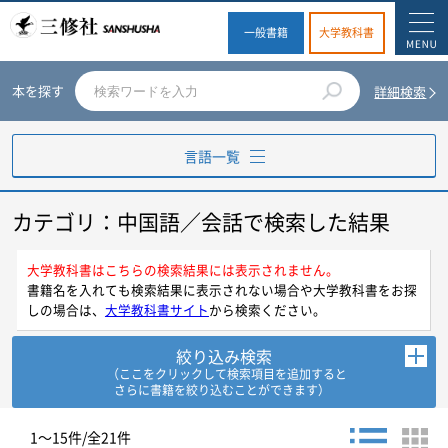
一般書籍
大学教科書
本を探す
詳細検索
言語一覧
カテゴリ：中国語／会話で検索した結果
英語
ドイツ語
大学教科書はこちらの検索結果には表示されません。
書籍名を入れても検索結果に表示されない場合や大学教科書をお探
しの場合は、
大学教科書サイト
から検索ください。
フランス語
絞り込み検索
スペイン語
（ここをクリックして検索項目を追加すると
さらに書籍を絞り込むことができます）
イタリア語
お探しの商品を検索します。
1～15件/全21件