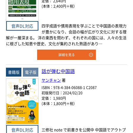
定価： 2,640円
(本体：2,400円＋税）
四字成語や慣用表現を学ぶことで中国語の表現力
音声DL対応
が豊かになり、会話の幅が広がり文化に対する理
解が一層深まる。 洋の東西を問わず、それぞれの国には、人々の生活
に根ざした知恵や歴史、文化が集約された熟語があり…
詳細を見る
話が弾む中国語
書籍版
電子版
ヤンチャン
著
ISBN：978-4-384-06088-1 C2087
初版発行日：2024/02/20
定価： 1,980円
(本体：1,800円＋税）
音声DL対応
三修社 note で前書きを公開中 中国語でアウトプ