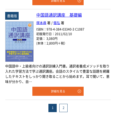
詳細を見る
中国語通訳講座 基礎編
書籍版
塚本尋
著 /
張弘
著
ISBN：978-4-384-03340-3 C1087
初版発行日：2011/02/10
定価： 3,080円
(本体：2,800円＋税）
中国語中・上級者向けの通訳訓練入門書。通訳者養成メソッドを取り
入れた学習方法で学ぶ通訳講座。会話のスタイルで豊富な話題を網羅
したテキストをしっかり聞き取ることから始めます。耳で聞いて、意
味が分かり、自…
詳細を見る
1
2