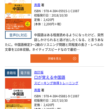
斉霞
著
ISBN：978-4-384-05915-1 C1087
初版発行日：2018/10/30
定価： 2,420円
(本体：2,200円＋税）
音声DL対応
中国語はある程度読めるようになったけど、突然
話しかけられると逃げ出したくなる、と言うあな
たに。中国語検定3～2級のリスニング問題と同程度の長さ・レベルの
文章を110本収録。ネイティブスピードなので最初…
詳細を見る
改訂版
書籍版
電子版
口が覚える中国語
スピーキング体得トレーニング
斉霞
著
ISBN：978-4-384-05881-9 C1087
初版発行日：2017/10/30
定価： 2,420円