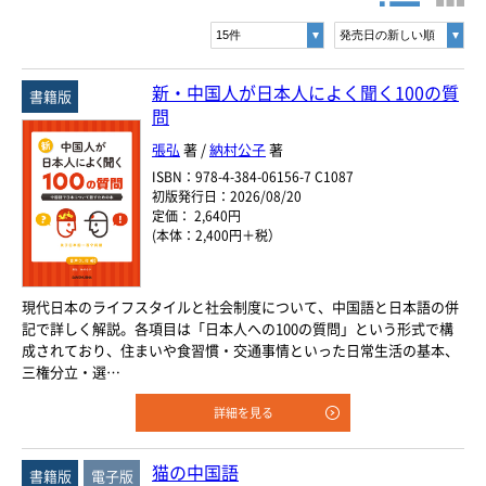
書名・著者名などの各複数条件で検索できます。
情報を入力、選択後検索ボタンを押してください。
ヨーロッパ諸語
キーワード
韓国・朝鮮語
新・中国人が日本人によく聞く100の質
書籍版
問
書 名
中国語
張弘
著 /
納村公子
著
著者名
ISBN：978-4-384-06156-7 C1087
アジア諸語
初版発行日：2026/08/20
定価： 2,640円
言 語
(本体：2,400円＋税）
日本語
閉じる
現代日本のライフスタイルと社会制度について、中国語と日本語の併
ジャンル
記で詳しく解説。各項目は「日本人への100の質問」という形式で構
成されており、住まいや食習慣・交通事情といった日常生活の基本、
三権分立・選…
シリーズ
レベル
詳細を見る
年
月
～
発行年月
猫の中国語
書籍版
電子版