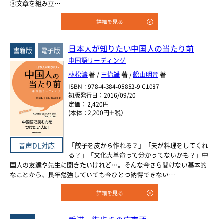
③文章を組み立…
詳細を見る
日本人が知りたい中国人の当たり前
書籍版
電子版
中国語リーディング
林松濤
著 /
王怡韡
著 /
舩山明音
著
ISBN：978-4-384-05852-9 C1087
初版発行日：2016/09/20
定価： 2,420円
(本体：2,200円＋税）
音声DL対応
「餃子を皮から作れる？」「夫が料理をしてくれ
る？」「文化大革命って分かってないかも？」中
国人の友達や先生に聞きたいけれど…。そんな今さら聞けない基本的
なことから、長年勉強していても今ひとつ納得できない…
詳細を見る