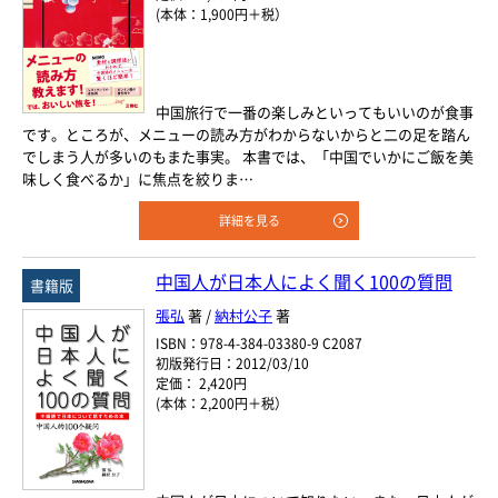
(本体：1,900円＋税）
中国旅行で一番の楽しみといってもいいのが食事
です。ところが、メニューの読み方がわからないからと二の足を踏ん
でしまう人が多いのもまた事実。 本書では、「中国でいかにご飯を美
味しく食べるか」に焦点を絞りま…
詳細を見る
中国人が日本人によく聞く100の質問
書籍版
張弘
著 /
納村公子
著
ISBN：978-4-384-03380-9 C2087
初版発行日：2012/03/10
定価： 2,420円
(本体：2,200円＋税）