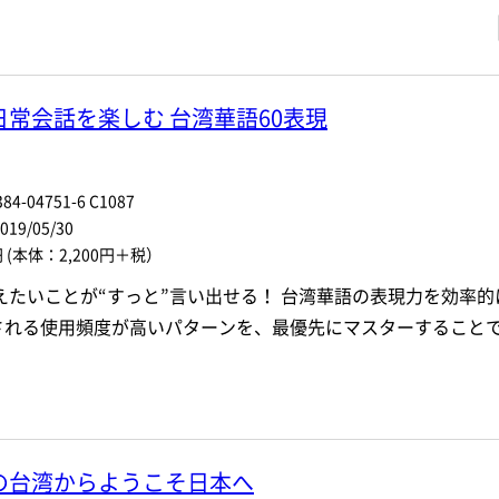
・著者名などの各複数条件で検索できます。
情報を入力、選択
常会話を楽しむ 台湾華語60表現
著者名
ジャンル
84-04751-6 C1087
9/05/30
ル
発行年月
円
(本体：2,200円＋税）
えたいことが“すっと”言い出せる！ 台湾華語の表現力を効率
電子版
される使用頻度が高いパターンを、最優先にマスターすること
付加情報
※5桁の数字を入力してください
音声DL
検 索
検索条件をクリア
の台湾からようこそ日本へ