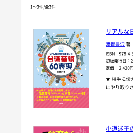
お探しの商品を検索します。
書名
1～3件/全3件
キーワード
リアルな日
書 名
渡邉豊沢
著
言 語
ISBN：978-4-3
初版発行日：201
シリーズ
レベ
定価： 2,420
★ 相手に伝
978-4-384-
-
にやり取り
ISBN
*
小道迷子