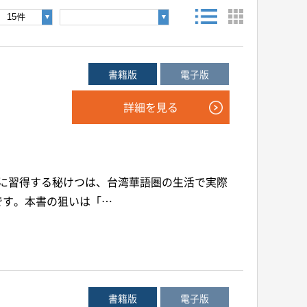
後検索ボタンを押してください。
書籍版
電子版
詳細を見る
年
月
～
年
月
的に習得する秘けつは、台湾華語圏の生活で実際
音声別売り
Google 立ち読み
CD付き
です。本書の狙いは「…
書籍版
電子版