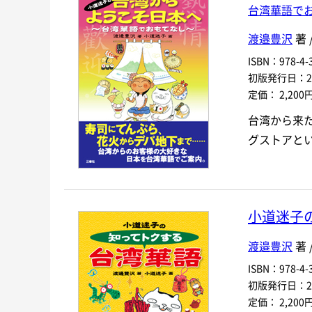
台湾華語で
渡邉豊沢
著 
ISBN：978-4-3
初版発行日：201
定価： 2,200
台湾から来
グストアと
小道迷子
渡邉豊沢
著 
ISBN：978-4-3
初版発行日：201
定価： 2,200