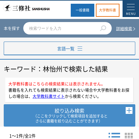
一般書籍
大学教科書
本を探す
詳細検索
言語一覧
キーワード：林怡州で検索した結果
英語
ドイツ語
大学教科書はこちらの検索結果には表示されません。
書籍名を入れても検索結果に表示されない場合や大学教科書をお探
しの場合は、
大学教科書サイト
から検索ください。
フランス語
絞り込み検索
スペイン語
（ここをクリックして検索項目を追加すると
さらに書籍を絞り込むことができます）
イタリア語
お探しの商品を検索します。
1～1件/全1件