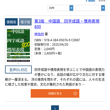
書名・著者名などの各複数条件で検索できます。
情報を入力、選択後検索ボタンを押してください。
ヨーロッパ諸語
キーワード
韓国・朝鮮語
第3版 中国語 四字成語・慣用表現
書籍版
電子版
800
書 名
中国語
林怡州
著
著者名
ISBN：978-4-384-05076-9 C0087
アジア諸語
初版発行日：2025/04/20
定価： 2,640円
言 語
(本体：2,400円＋税）
日本語
閉じる
四字成語や慣用表現を学ぶことで中国語の表現力
音声DL対応
ジャンル
が豊かになり、会話の幅が広がり文化に対する理
解が一層深まる。 洋の東西を問わず、それぞれの国には、人々の生活
に根ざした知恵や歴史、文化が集約された熟語があり…
シリーズ
レベル
詳細を見る
年
月
～
発行年月
1