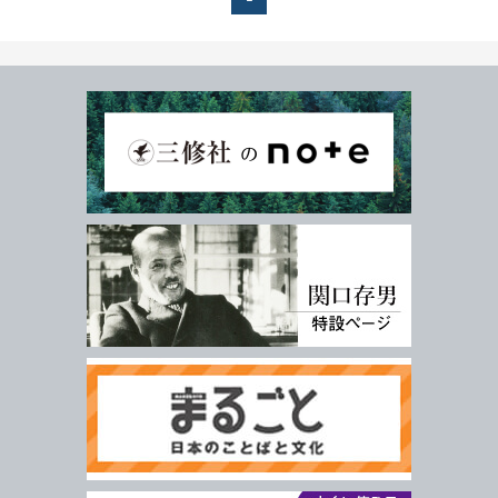
年
月
978-4-384-
-
*
ISBN
※5桁の数字を入力してください
付加情報
電子版
音声別売り
Google 立ち読み
CD付き
音声DL
検 索
検索条件をクリア