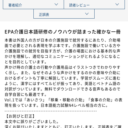
著者紹介
読者レビュー
正誤表
EPA介護日本語研修のノウハウが詰まった確かな一冊
本書は外国人の方が日本の介護施設で就労するにあたり、介助場
面で必要とされる表現を学ぶ本です。介護施設で働いている方や
介護施設での就労を目指す方が、介護の場面における基本的な声
かけを理解し、適切なコミュニケーションがとれるようになるこ
とを目的としています。
声かけ時の介護士の行動や介護用品はイラストつきでわかりやす
く示し、また、なぜそのような声かけをするのかの意味や介助に
おけるポイントも丁寧に解説しています。学習がスムーズに進む
ように、漢字にはすべてルビが振ってあり、英語とベトナム語の
対訳がついています。無料でダウンロードできる音声もあるので
自学自習にも最適です。
Vol.1では「あいさつ」「移乗・移動の介助」「食事の介助」の表
現を扱っています。日本語能力試験N4レベル相当の方に。
------------------------------------------------------
【お詫びと訂正】
本文中に誤りがございました。
深くお詫びいたしますとともに、訂正いたします。 正誤表をご確