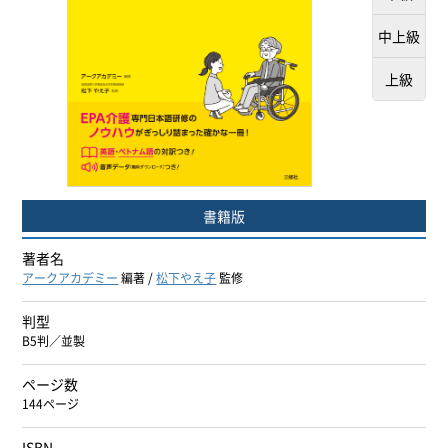
ヨーロッパ諸語
中上級
韓国・朝鮮語
上級
中国語
アジア諸語
書籍版
日本語
著者名
閉じる
アークアカデミー
編著 /
松下やえ子
監修
判型
B5判／並製
ページ数
144ページ
ISBN