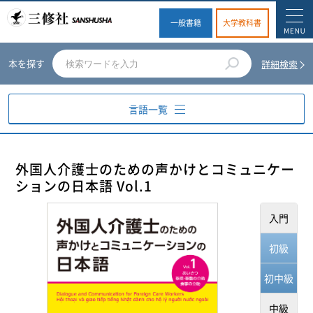
一般書籍
大学教科書
本を探す
詳細検索
言語一覧
英語
外国人介護士のための声かけとコミュニケー
ションの日本語 Vol.1
ドイツ語
入門
フランス語
初級
スペイン語
初中級
イタリア語
中級