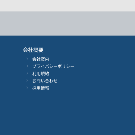
会社概要
会社案内
年
月
～
年
月
プライバシーポリシー
利用規約
音声別売り
Google 立ち読み
CD付き
お問い合わせ
採用情報