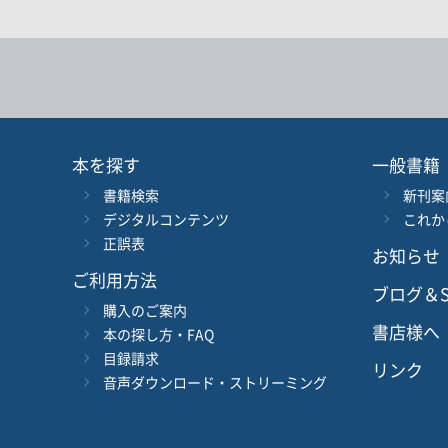
キーワード
書 名
言 語
本を探す
一般書籍
書籍検索
新刊案
シリーズ
レベ
デジタルコンテンツ
これか
正誤表
お知らせ
978-4-384-
-
ISBN
*
ご利用方法
ブログ＆S
購入のご案内
書店様へ
本の探し方・FAQ
目録請求
リンク
音声ダウンロード・ストリーミング