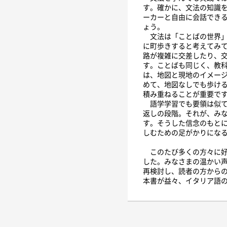
す。確かに、文法の知識
ーカーと自由に会話でき
ょう。
文法は「ことばの世界」
に町歩きすると考えてみ
路が複雑に交差したり、
す。ことばも同じく、教
は、地図と現地のイメー
めて、地図なしでも歩け
積み重ねることが重要で
語学学習でも要領は似て
返しの段階。それが、み
す。そうした信念のもと
しむための足がかりにな
このたび多くの方々に好
した。みなさまの温かい
再検討し、読者の方から
本書が益々、イタリア語