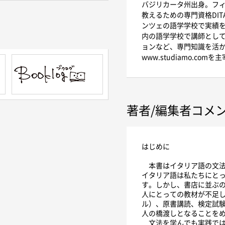
バジリカータ州出身。フ
教えるための専門資格DI
ンツェの語学学校で実績を
内の語学学校で講師とし
ョンなど、専門知識を活
www.studiamo.c
著者/編集者コメ
はじめに
本書はイタリア語の文法
イタリア語は私たちにと
す。しかし、書店に並ぶ
人にとっての教材が不足
ル）、原書講読、検定試
人の橋渡しとなることを
文法を学んでも実践では