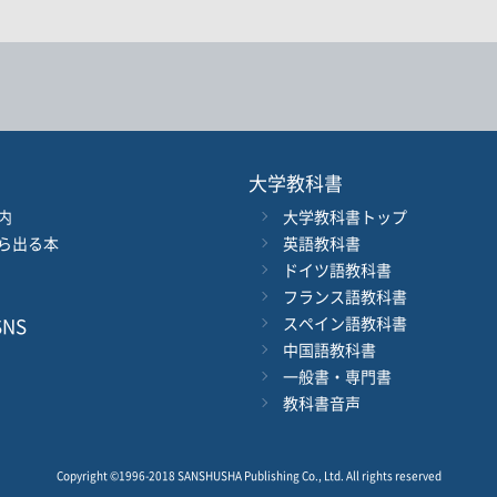
著者名
ジャンル
大学教科書
内
大学教科書トップ
ル
発行年月
ら出る本
英語教科書
ドイツ語教科書
電子版
フランス語教科書
付加情報
※5桁の数字を入力してください
音声DL
NS
スペイン語教科書
中国語教科書
一般書・専門書
検 索
検索条件をクリア
教科書音声
Copyright ©1996-2018 SANSHUSHA Publishing Co., Ltd.
All rights reserved