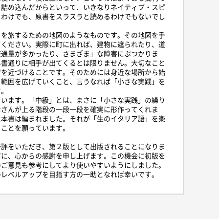
を詰め込んだからといって、いきなりネイティブ・スピ
るわけでも、原書をスラスラと読めるわけでもないでし
を旅するための地図のようなものです。その地図を手
てください。実際に町に出れば、建物に遮られたり、道
交通量が多かったり、さまざま」な障害にぶつかりま
科書通りに相手が出てくるとは限りません。大切なこと
ジを近づけることです。そのためには身近な場所から始
る範囲を広げていくこと、言うなれば「小さな実践」を
す。
います。「中級」とは、まさに「小さな実践」の繰り
なさんが上る階段の一段一段を確実に形作ってくれま
に本書は編まれました。それが「生のイタリア語」を楽
ることを願っています。
評をいただき、第２版として出版されることになりま
声に、心からの感謝を申し上げます。この機会に初版を
のご意見も参考にしてより使いやすいようにしました。
のレベルアップを目指す方の一助となれば幸いです。