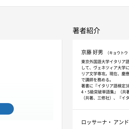
著者紹介
京藤 好男
（キョウトウ
東京外国語大学イタリア語
して、ヴェネツィア大学
リア文学専攻。現在、慶
で講師を務める。
著書に『イタリア語検定3
4・5級突破単語集』（共
（共著、三修社）、『イ
ロッサーナ・ アン