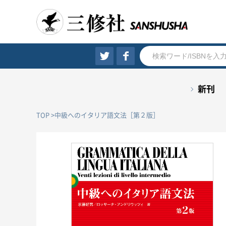
新刊
TOP
中級へのイタリア語文法［第２版］