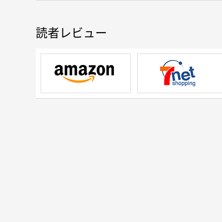
CAPITOLO 14 接続法を導くさまざまな用法
CAPITOLO 15 接続法半過去・大過去
CAPITOLO 16 仮定文
読者レビュー
CAPITOLO 17 受動態
CAPITOLO 18 ジェルンディオ
CAPITOLO 19 遠過去
CAPITOLO 20 話法の転換
Esercizi別冊解答集