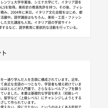
ィレンツェ大学卒業後、シエナ大学にて、イタリア語を
TALSを取得。美術史の教員免許を持つ。その後、フィレ
積み、2004年に来日。イタリア文化会館をはじめ、都
て活躍中。語学講座はもちろん、美術・工芸・ファッシ
かした文化講座も人気。イタリア語の学習サイト
omを主宰するなど、語学教育に意欲的な活動を行っている。
ント
を一通り学んだ人を念頭に構成されています。近年、
って身近な言語の一つとなり、学習者も増え続けていま
のはほとんどが入門書で、さらなるレベルアップを願う
していました。本書は基礎的な学習を終え（初級レベ
験、留学など（上級レベル）にチャレンジしようとする
めざして作られています。
使えない、役に立たない、というのはよくある批判で