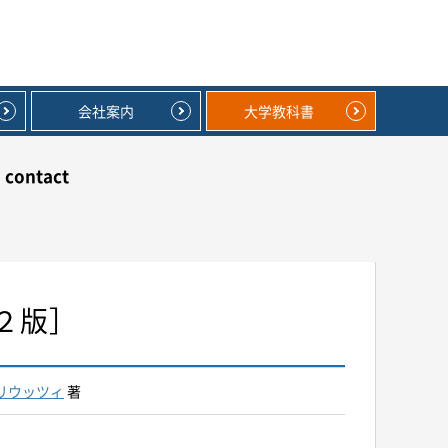
会社案内
大学教科書
contact
２版］
リウッツィ
著