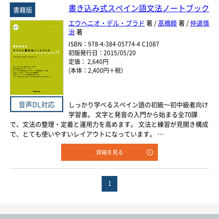
年
月
～
発行年月
書き込み式スペイン語文法ノートブック
書籍版
年
月
エウヘニオ・デル・プラド
著 /
髙橋睦
著 /
仲道慎
治
著
978-4-384-
-
ISBN：978-4-384-05774-4 C1087
*
ISBN
初版発行日：2015/05/20
※5桁の数字を入力してください
定価： 2,640円
(本体：2,400円＋税）
付加情報
電子版
音声別売り
Google 立ち読み
CD付き
音声DL対応
しっかり学べるスペイン語の初級～初中級者向け
学習書。 文字と発音の入門から始まる全70課
音声DL
で、文法の整理・定着と運用力を高めます。 文法と練習が見開き構成
で、とても使いやすいレイアウトになっています。 …
検 索
検索条件をクリア
詳細を見る
1