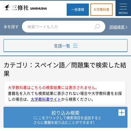
一般書籍
大学教科書
本を探す
詳細検索
言語一覧
カテゴリ：スペイン語／問題集で検索した結
英語
果
ドイツ語
大学教科書はこちらの検索結果には表示されません。
書籍名を入れても検索結果に表示されない場合や大学教科書をお探
フランス語
しの場合は、
大学教科書サイト
から検索ください。
スペイン語
絞り込み検索
（ここをクリックして検索項目を追加すると
さらに書籍を絞り込むことができます）
イタリア語