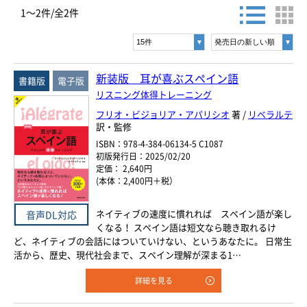
お探しの商品を検索します。
1～2件/全2件
ヨーロッパ諸語
書名・著者名などの各複数条件で検索できます。
情報を入力、選択後検索ボタンを押してください。
韓国・朝鮮語
キーワード
新装版 耳が喜ぶスペイン語
書籍版
電子版
中国語
リスニング体得トレーニング
書 名
フリオ・ビジョリア・アパリシオ
著 /
リベラルテ
アジア諸語
訳・監修
著者名
ISBN：978-4-384-06134-5 C1087
日本語
初版発行日：2025/02/20
言 語
定価： 2,640円
(本体：2,400円＋税）
閉じる
ネイティブの速度に慣れれば スペイン語が楽し
音声DL対応
ジャンル
くなる！ スペイン語は短文なら聴き取れるけ
ど、ネイティブの会話にはついていけない、というあなたに。 日常生
活から、歴史、現代社会まで、スペイン理解が深まる1…
シリーズ
レベル
詳細を見る