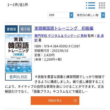
お探しの商品を検索します。
1～1件/全1件
ヨーロッパ諸語
書名・著者名などの各複数条件で検索できます。
情報を入力、選択後検索ボタンを押してください。
韓国・朝鮮語
キーワード
実践韓国語トレーニング 初級編
書籍版
電子版
中国語
書 名
専門学校 デジタル＆ランゲージ 秀林
監修 /
金 貞
妸
著
アジア諸語
著者名
ISBN：978-4-384-05092-9 C1087
初版発行日：2023/06/10
定価： 2,420円
日本語
言 語
(本体：2,200円＋税）
閉じる
音声DL対応
４技能を豊富な語彙と練習問題でしっかり勉強で
ジャンル
きるように構成しました。繰り返し練習すること
により、ネイティブの自然な表現を身につけることができます。文法
解説だけでなく、「語彙プラス」やコラムなどで補足し…
シリーズ
レベル
詳細を見る