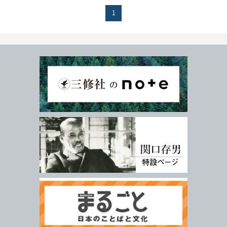
年
月
～
発行年月
1
年
月
978-4-384-
-
*
ISBN
※5桁の数字を入力してください
付加情報
電子版
音声別売り
Google 立ち読み
CD付き
音声DL
検 索
検索条件をクリア