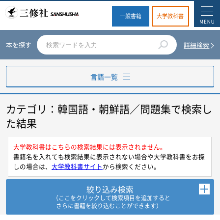
一般書籍
大学教科書
本を探す
詳細検索
言語一覧
カテゴリ：韓国語・朝鮮語／問題集で検索し
英語
た結果
ドイツ語
大学教科書はこちらの検索結果には表示されません。
書籍名を入れても検索結果に表示されない場合や大学教科書をお探
フランス語
しの場合は、
大学教科書サイト
から検索ください。
スペイン語
絞り込み検索
（ここをクリックして検索項目を追加すると
さらに書籍を絞り込むことができます）
イタリア語