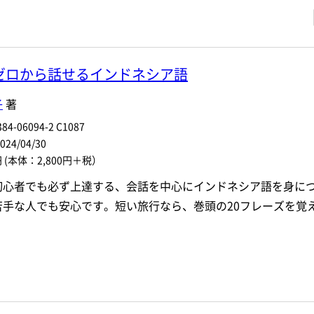
・著者名などの各複数条件で検索できます。
情報を入力、選択
ゼロから話せるインドネシア語
著者名
子
著
ジャンル
84-06094-2 C1087
4/04/30
ル
発行年月
円
(本体：2,800円＋税）
初心者でも必ず上達する、会話を中心にインドネシア語を身に
電子版
苦手な人でも安心です。短い旅行なら、巻頭の20フレーズを覚
付加情報
※5桁の数字を入力してください
音声DL
検 索
検索条件をクリア