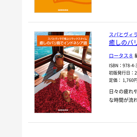
スパとヴィ
癒しのバ
ロータス８
ISBN：978-4-3
初版発行日：200
定価： 1,760
日々の疲れ
な時間が流