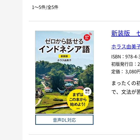
お探しの商品を検索します。
書名
1～5件/全5件
キーワード
新装版 
書 名
ホラス由美
言 語
ISBN：978-4-3
初版発行日：202
シリーズ
レベ
定価： 3,080
まったくの
978-4-384-
-
で、文法が
ISBN
*
音声DL対応