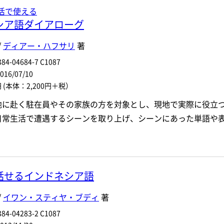
活で使える
シア語ダイアローグ
/
ディアー・ハフサリ
著
84-04684-7 C1087
6/07/10
円
(本体：2,200円＋税）
地に赴く駐在員やその家族の方を対象とし、現地で実際に役立
日常生活で遭遇するシーンを取り上げ、シーンにあった単語や
話せるインドネシア語
/
イワン・スティヤ・ブディ
著
84-04283-2 C1087