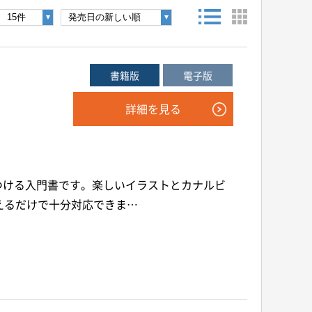
後検索ボタンを押してください。
書籍版
電子版
詳細を見る
年
月
～
年
月
つける入門書です。楽しいイラストとカナルビ
音声別売り
Google 立ち読み
CD付き
えるだけで十分対応できま…