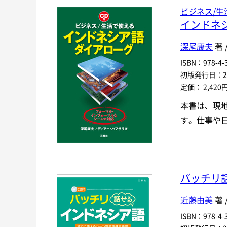
ビジネス/生
インドネ
深尾康夫
著 
ISBN：978-4-3
初版発行日：201
定価： 2,420
本書は、現
す。仕事や
バッチリ
近藤由美
著 
ISBN：978-4-3