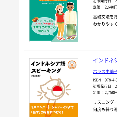
初版発行日：201
定価： 2,640
基礎文法を
わかりやす
インドネ
ホラス由美
ISBN：978-4-3
初版発行日：201
定価： 2,750
リスニング
何度も繰り