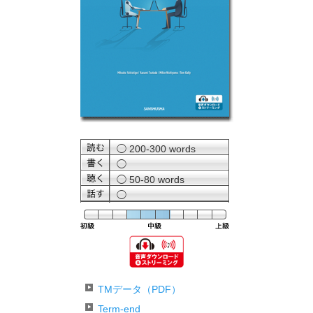
◯ 200-300 words
◯
◯ 50-80 words
◯
難易
TMデータ（PDF）
Term-end