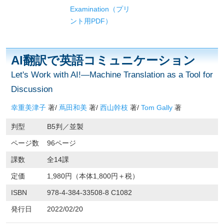
Examination（プリ
ント用PDF）
AI翻訳で英語コミュニケーション
Let's Work with AI!—Machine Translation as a Tool for
Discussion
幸重美津子
著/
蔦田和美
著/
西山幹枝
著/
Tom Gally
著
判型
B5判／並製
ページ数
96ページ
課数
全14課
定価
1,980円（本体1,800円＋税）
ISBN
978-4-384-33508-8 C1082
発行日
2022/02/20