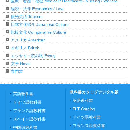
医療・看護・福祉 Medical / Healthcare / Nursing / Welfare
経済・法律 Economics / Law
観光英語 Tourism
日本文化紹介 Japanese Culture
比較文化 Comparative Culture
アメリカ American
イギリス British
エッセイ・読み物 Essay
文学 Novel
専門書
教科書カタログデジタル版
英語教科書
英語教科書
ドイツ語教科書
ELT Catalog
フランス語教科書
ドイツ語教科書
スペイン語教科書
フランス語教科書
中国語教科書