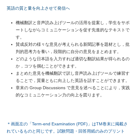
英語の質と量を向上させて発信へ
機械翻訳と音声読み上げツールの活用を提案し，学生をサポ
ートしながらコミュニケーションを促す先進的なテキストで
す。
賛成反対の様々な意見が考えられる新聞記事を題材とし，批
判的思考力を養い，段階的に自分の意見をまとめます。
どのような日本語を入力すれば適切な翻訳結果が得られるの
か，コツを掴むことができます。
まとめた意見を機械翻訳で訳し音声読み上げツールで練習す
ることで，質量ともに向上した英語を話すことができます。
章末の Group Discussions で意見を述べることにより，実践
的なコミュニケーション力の向上を図ります。
＊
画面左の
「
Term-end Examination (PDF)」はTM巻末に掲載さ
れているものと同じです。試験問題・回答用紙のみのプリント