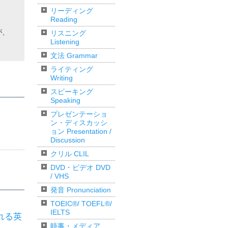
リーディング
Reading
が、
リスニング
Listening
文法 Grammar
ライティング
Writing
スピーキング
Speaking
プレゼンテーショ
ン・ディスカッシ
ョン Presentation /
Discussion
クリル CLIL
DVD・ビデオ DVD
/ VHS
発音 Pronunciation
TOEIC®/ TOEFL®/
IELTS
れる英
時事・メディア