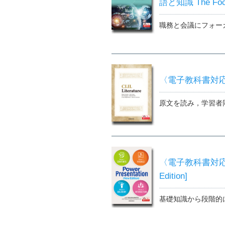
語と知識 The Focu
職務と会議にフォー
〈電子教科書対応可〉 
原文を読み，学習者
〈電子教科書対応可〉
Edition]
基礎知識から段階的