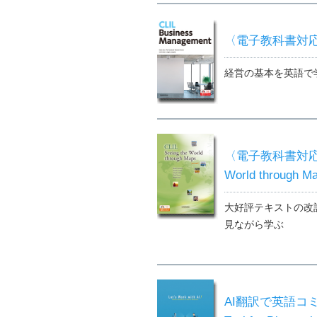
〈電子教科書対応可〉 
経営の基本を英語で
〈電子教科書対応可〉
World through Ma
大好評テキストの改
見ながら学ぶ
AI翻訳で英語コミュニケー