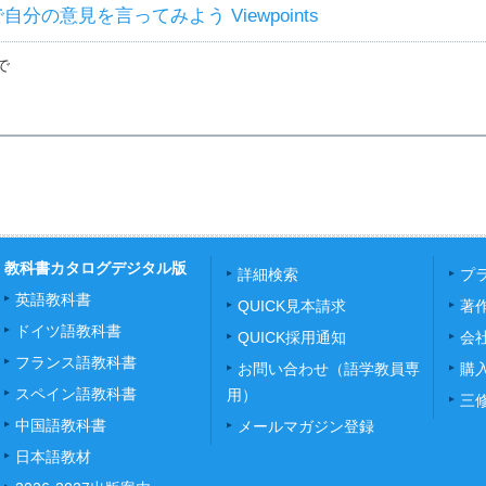
自分の意見を言ってみよう Viewpoints
で
教科書カタログデジタル版
詳細検索
プ
英語教科書
QUICK見本請求
著
ドイツ語教科書
QUICK採用通知
会
フランス語教科書
お問い合わせ（語学教員専
購
スペイン語教科書
用）
三
中国語教科書
メールマガジン登録
日本語教材