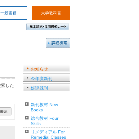
一般書籍
大学教科書
。
お知らせ
今年度新刊
で検索した
好評既刊
新刊教材 New
Books
総合教材 Four
Skills
リメディアル For
Remedial Classes