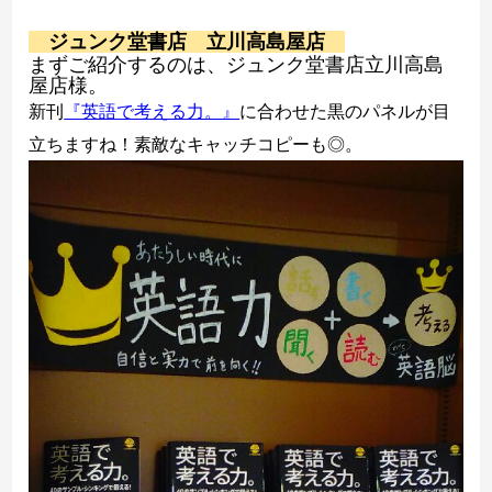
ヨーロッパ諸語
ジュンク堂書店 立川高島屋店
まずご紹介するのは、ジュンク堂書店立川高島
屋店様。
韓国・朝鮮語
新刊
『英語で考える力。』
に合わせた黒のパネルが目
中国語
立ちますね！素敵なキャッチコピーも◎。
アジア諸語
日本語
閉じる