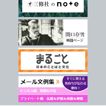
キーワード
書 名
著者名
言 語
ジャンル
シリーズ
レベル
年
月
～
発行年月
年
月