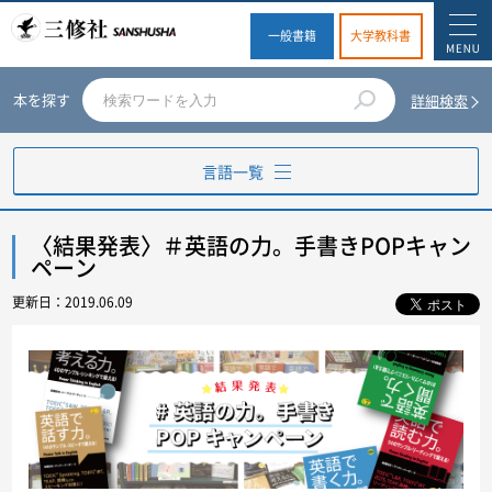
一般書籍
大学教科書
本を探す
詳細検索
言語一覧
英語
〈結果発表〉＃英語の力。手書きPOPキャン
ペーン
ドイツ語
更新日：2019.06.09
フランス語
スペイン語
イタリア語