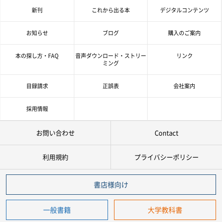
978-4-384-
-
*
ISBN
新刊
これから出る本
デジタルコンテンツ
※5桁の数字を入力してください
お知らせ
ブログ
購入のご案内
付加情報
電子版
音声別売り
本の探し方・FAQ
音声ダウンロード・ストリー
リンク
Google 立ち読み
CD付き
ミング
音声DL
目録請求
正誤表
会社案内
採用情報
検 索
検索条件をクリア
お問い合わせ
Contact
利用規約
プライバシーポリシー
書店様向け
一般書籍
大学教科書