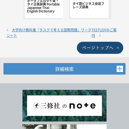
ポータブル日タイ英・
タイ語ビジネス会話フ
タイ日英辞典 Portable
レーズ辞典
Japanese-Thai-
English Dictionary
大学向け教科書『タスクで考える国際問題』ワーク
TESTUDYのご案
シート
内
詳細検索
お探しの商品を検索します。
書名・著者名などの各複数条件で検索できます。
情報を入力、選択後検索ボタンを押してください。
キーワード
書 名