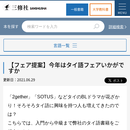
一般書籍
大学教科書
本を探す
詳細検索
言語一覧
英語
【フェア提案】今年はタイ語フェアいかがで
すか
ドイツ語
更新日：2021.06.29
フランス語
「2gether」「SOTUS」などタイのBLドラマが花ざか
り！そろそろタイ語に興味を持つ人も増えてきたので
スペイン語
は？
イタリア語
こちらでは、入門から中級まで弊社のタイ語書籍をご