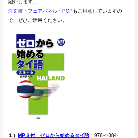
紹介します。
ヨーロッパ諸語
注文書
・
フェアパネル
・
POP
もご用意していますの
で、ぜひご活用ください。
韓国・朝鮮語
中国語
アジア諸語
日本語
閉じる
１）
MP３付 ゼロから始めるタイ語
978-4-384-