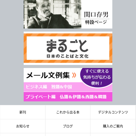
著者名
言 語
ジャンル
シリーズ
レベル
年
月
～
発行年月
年
月
978-4-384-
-
*
ISBN
新刊
これから出る本
デジタルコンテンツ
※5桁の数字を入力してください
お知らせ
ブログ
購入のご案内
付加情報
電子版
音声別売り