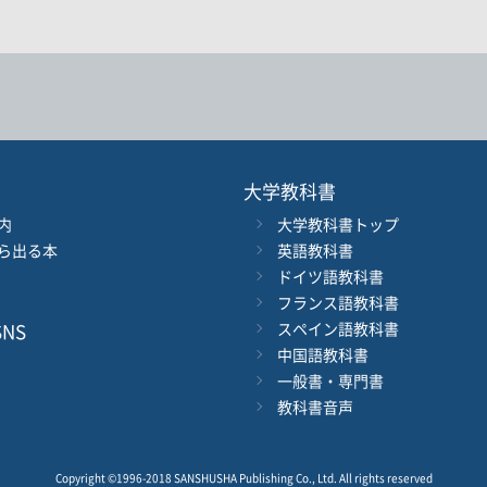
著者名
ジャンル
大学教科書
内
大学教科書トップ
ル
発行年月
ら出る本
英語教科書
ドイツ語教科書
電子版
フランス語教科書
付加情報
※5桁の数字を入力してください
音声DL
NS
スペイン語教科書
中国語教科書
一般書・専門書
検 索
検索条件をクリア
教科書音声
Copyright ©1996-2018 SANSHUSHA Publishing Co., Ltd.
All rights reserved