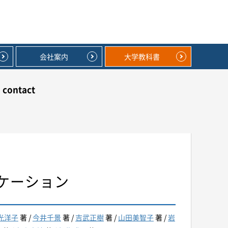
会社案内
大学教科書
contact
ケーション
光洋子
著 /
今井千景
著 /
吉武正樹
著 /
山田美智子
著 /
岩