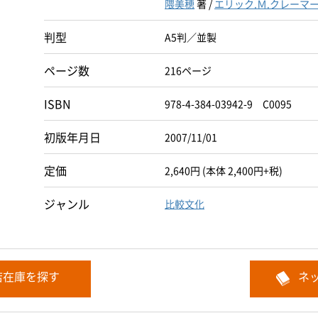
隈美穂
著 /
エリック.Ｍ.クレーマ
判型
A5判／並製
ページ数
216ページ
ISBN
978-4-384-03942-9 C0095
初版年月日
2007/11/01
定価
2,640円 (本体 2,400円+税)
ジャンル
比較文化
店在庫を探す
ネ