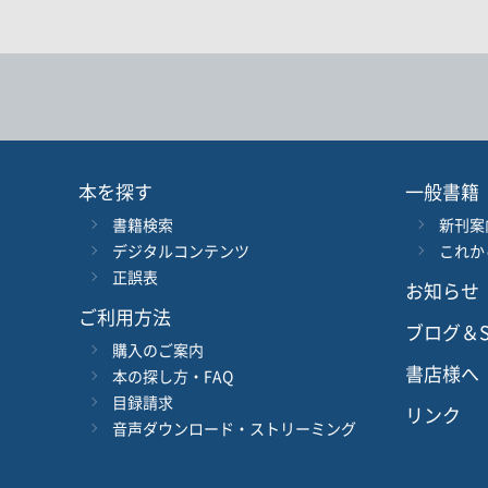
キーワード
書 名
言 語
本を探す
一般書籍
書籍検索
新刊案
シリーズ
レベ
デジタルコンテンツ
これか
正誤表
お知らせ
978-4-384-
-
ISBN
*
ご利用方法
ブログ＆S
購入のご案内
書店様へ
本の探し方・FAQ
目録請求
リンク
音声ダウンロード・ストリーミング