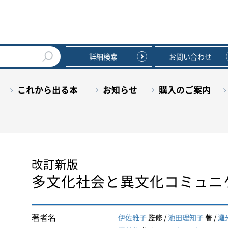
詳細検索
お問い合わせ
これから出る本
お知らせ
購入のご案内
改訂新版
多文化社会と異文化コミュニ
著者名
伊佐雅子
監修 /
池田理知子
著 /
灘