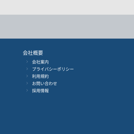
会社概要
会社案内
年
月
～
年
月
プライバシーポリシー
利用規約
音声別売り
Google 立ち読み
CD付き
お問い合わせ
採用情報