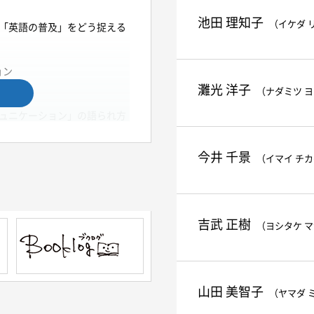
池田 理知子
（イケダ 
―「英語の普及」をどう捉える
ョン
灘光 洋子
（ナダミツ 
ミュニケーション」の語られ方
今井 千景
（イマイ チ
吉武 正樹
（ヨシタケ 
山田 美智子
（ヤマダ 