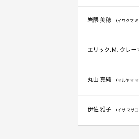
岩隈 美穂
（イワクマ 
エリック.Ｍ. クレー
丸山 真純
（マルヤマ 
伊佐 雅子
（イサ マサ