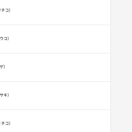
リチコ）
ヨウコ）
カゲ）
マサキ）
ミチコ）