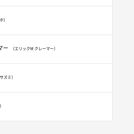
ミホ）
マー
（エリックM クレーマー）
マサズミ）
コ）