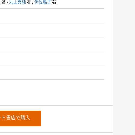
ー
著 /
丸山真純
著 /
伊佐雅子
著
ット書店で購入