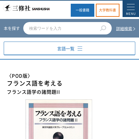
一般書籍
大学教科書
本を探す
詳細検索
言語一覧
英語
〈POD版〉
フランス語を考える
ドイツ語
フランス語学の諸問題II
フランス語
スペイン語
イタリア語