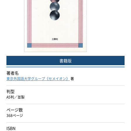
ヨーロッパ諸語
韓国・朝鮮語
中国語
アジア諸語
書籍版
日本語
著者名
東京外国語大学グループ《セメイオン》
著
閉じる
判型
A5判／並製
ページ数
368ページ
ISBN