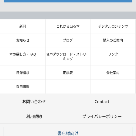
お探しの商品を検索します。
書名・著者名などの各複数条件で検索できます。
情報を入力、選択後検索ボタンを押してください。
新刊
これから出る本
デジタルコンテンツ
キーワード
お知らせ
ブログ
購入のご案内
書 名
本の探し方・FAQ
音声ダウンロード・ストリー
リンク
ミング
著者名
目録請求
正誤表
会社案内
言 語
採用情報
お問い合わせ
Contact
ジャンル
利用規約
プライバシーポリシー
シリーズ
レベル
書店様向け