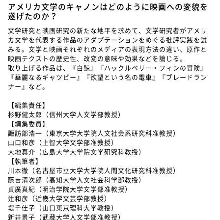
アメリカ文学のキャノンはどのように映画への変貌を
遂げたのか？
文学研究と映画研究の新たな地平を求めて、文学研究者がアメリ
カ文学を代表する作品のアダプテーションをめぐる批評実践を試
みる。文学と映画それぞれのメディアの表現方法の違い、原作と
映画テクストの歴史性、改変の意味や効果などを論じる。
取り上げる作品は、『白鯨』『ハックルベリー・フィンの冒険』
『華麗なるギャツビー』『欲望という名の電車』『ブレードラン
ナー』など。
【編集責任】
杉野健太郎（信州大学人文学部教授）
【編集委員】
諏訪部浩一（東京大学大学院人文社会系研究科准教授）
山口和彦（上智大学文学部准教授）
大地真介（広島大学大学院文学研究科教授）
【執筆者】
川本徹（名古屋市立大学大学院人間文化研究科准教授）
藤吉清次郎（高知大学人文社会科学部教授）
貞廣真紀（明治学院大学文学部准教授）
辻和彦（近畿大学文芸学部教授）
堤千佳子（山口東京理科大学教授）
新井景子（武蔵大学人文学部准教授）