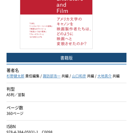
ヨーロッパ諸語
韓国・朝鮮語
中国語
アジア諸語
書籍版
日本語
著者名
杉野健太郎
責任編集 /
諏訪部浩一
共編 /
山口和彦
共編 /
大地真介
共編
閉じる
判型
A5判／並製
ページ数
360ページ
ISBN
978-4-384-05931-1 C0098