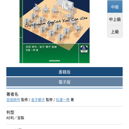
中級
ヨーロッパ諸語
中上級
韓国・朝鮮語
上級
中国語
アジア諸語
日本語
書籍版
閉じる
電子版
著者名
吉田研作
監修 /
金子朝子
監修 /
石渡一秀
著
判型
A5判／並製