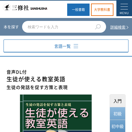
一般書籍
大学教科書
本を探す
詳細検索
言語一覧
英語
音声DL付
生徒が使える教室英語
ドイツ語
生徒の発話を促す方策と表現
フランス語
入門
スペイン語
初級
イタリア語
初中級