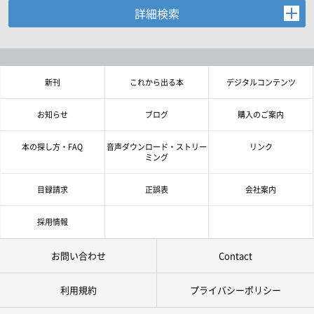
詳細検索
お探しの商品を検索します。
書名・著者名などの各複数条件で検索できます。
情報を入力、選択後検索ボタンを押してください。
新刊
これから出る本
デジタルコンテンツ
キーワード
お知らせ
ブログ
購入のご案内
書 名
本の探し方・FAQ
音声ダウンロード・ストリー
リンク
ミング
著者名
目録請求
正誤表
会社案内
言 語
採用情報
お問い合わせ
Contact
ジャンル
利用規約
プライバシーポリシー