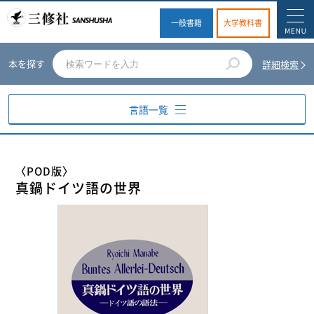
一般書籍
大学教科書
本を探す
詳細検索
言語一覧
英語
〈POD版〉
真鍋ドイツ語の世界
ドイツ語
フランス語
スペイン語
イタリア語