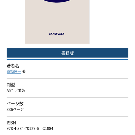
ヨーロッパ諸語
韓国・朝鮮語
中国語
書籍版
アジア諸語
著者名
日本語
真鍋良一
著
閉じる
判型
A5判／並製
ページ数
336ページ
ISBN
978-4-384-70129-6 C1084