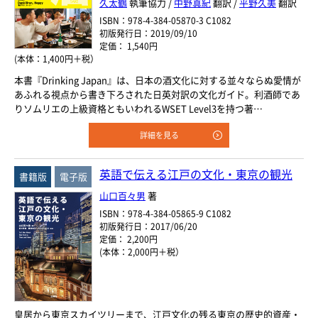
久太鶴
執筆協力 /
中野真紀
翻訳 /
平野久美
翻訳
ISBN：978-4-384-05870-3 C1082
初版発行日：2019/09/10
定価： 1,540円
(本体：1,400円＋税）
本書『Drinking Japan』は、日本の酒文化に対する並々ならぬ愛情が
あふれる視点から書き下ろされた日英対訳の文化ガイド。利酒師であ
りソムリエの上級資格ともいわれるWSET Level3を持つ著…
詳細を見る
英語で伝える江戸の文化・東京の観光
書籍版
電子版
山口百々男
著
ISBN：978-4-384-05865-9 C1082
初版発行日：2017/06/20
定価： 2,200円
(本体：2,000円＋税）
皇居から東京スカイツリーまで、江戸文化の残る東京の歴史的資産・