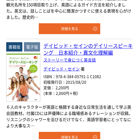
観光名所を150項目取り上げ、英語によるガイド方法を紹介しまし
た。英文は、話しことばを中心に簡潔かつすぐに使える表現を心がけ
ました。歴史的…
詳細を見る
デイビッド・セインのデイリースピーキ
書籍版
電子版
ング 日本紹介・異文化理解編
ストーリーで身につく英会話
デイビッド・セイン
著
ISBN：978-4-384-05791-1 C1082
初版発行日：2015/08/20
定価： 2,200円
(本体：2,000円＋税）
６人のキャラクターが英語と格闘する身近な日常生活を通して学ぶ英
会話教材。付属CDには声優陣による臨場感あるナレーションが収録。
リスニングのシャワーを浴びるだけでなく、英語学習者にとってなに
より大事なス…
詳細を見る