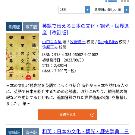
書名・著者名などの各複数条件で検索できます。
情報を入力、選択後検索ボタンを押してください。
ヨーロッパ諸語
キーワード
韓国・朝鮮語
英語で伝える日本の文化・観光・世界遺
書籍版
電子版
産［改訂版］
書 名
中国語
山口百々男
著 /
牧野眞一
校閲 /
Deryk Bliss
校閲 /
佐原正夫
校閲
著者名
アジア諸語
ISBN：978-4-384-06082-9 C1082
初版発行日：2023/09/30
言 語
定価： 2,420円
日本語
(本体：2,200円＋税）
閉じる
日本の文化と観光地を英語でじっくり紹介 海外から日本を訪れる人々
ジャンル
に、英語で日本を紹介するための必読書。改訂にあたり、観光地の情
報などを更新するとともに、追加登録された世界遺産の項目を増補し
ました。 第…
シリーズ
レベル
詳細を見る
年
月
～
発行年月
和英：日本の文化・観光・歴史辞典［三
書籍版
電子版