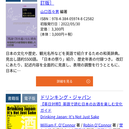
訂版］
年
月
山口百々男
編著
978-4-384-
-
*
ISBN
ISBN：978-4-384-05974-8 C2582
初版発行日：2022/05/30
※5桁の数字を入力してください
定価： 3,300円
(本体：3,000円＋税）
付加情報
電子版
音声別売り
Google 立ち読み
CD付き
日本の文化や歴史、観光名所などを英語で紹介するための和英辞典。
見出し語約5500語。「日本の祭り」紹介、歴史年表の付録つき。 改訂
音声DL
にあたり、記述内容を全面的に見直し、表現の調整を行うとともに、
日本に…
検 索
検索条件をクリア
詳細を見る
ドリンキング・ジャパン
書籍版
電子版
【英日対照】英語で読む日本のお酒を楽しむ文化
ガイド
Drinking Japan: It's Not Just Sake
William F. O'Connor
著 /
Robin O'Connor
著 /
埜