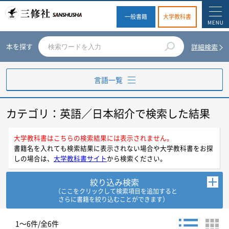
一般書籍
大学教科書
本を探す
詳細検索
言語一覧
カテゴリ：英語／日本紹介で検索した結果
英語
ドイツ語
大学教科書はこちらの検索結果には表示されません。
書籍名を入れても検索結果に表示されない場合や大学教科書をお探
しの場合は、
大学教科書サイト
から検索ください。
フランス語
絞り込み検索
スペイン語
（ここをクリックして検索項目を追加すると
さらに書籍を絞り込むことができます）
イタリア語
お探しの商品を検索します。
1～6件/全6件