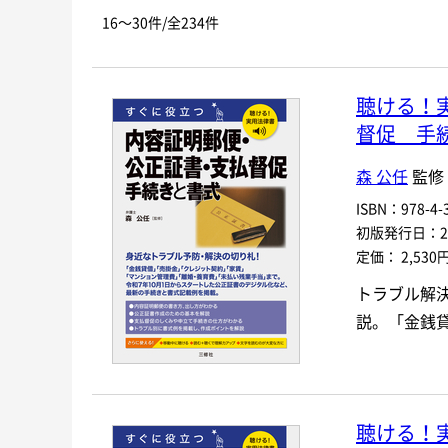
お探しの商品を検索します。
書名
16～30件/全234件
キーワード
聴ける！
書 名
督促 手
言 語
森 公任
監修
ISBN：978-4-3
シリーズ
レベ
初版発行日：202
定価： 2,530
978-4-384-
-
トラブル解
ISBN
*
説。「金銭
聴ける！