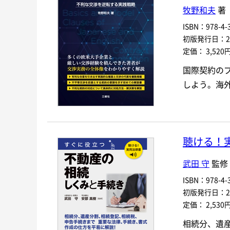
牧野和夫
著
ISBN：978-4-3
初版発行日：202
定価： 3,520
国際契約の
しよう。海
聴ける！
武田 守
監修 
ISBN：978-4-3
初版発行日：202
定価： 2,530
相続分、遺