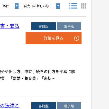
後検索ボタンを押してください。
書・支払
書籍版
電子版
詳細を見る
年
月
～
年
月
音声別売り
Google 立ち読み
CD付き
法やや出し方、申立手続きの仕方を平易に解
理費」「離婚・養育費」「未払…
の法律と
書籍版
電子版