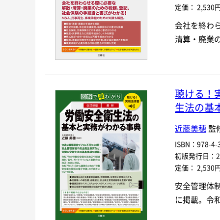
定価： 2,530
会社を終わ
清算・廃業
聴ける！
生法の基
近藤美穂
監
ISBN：978-4-3
初版発行日：202
定価： 2,530
安全管理体
に掲載。令