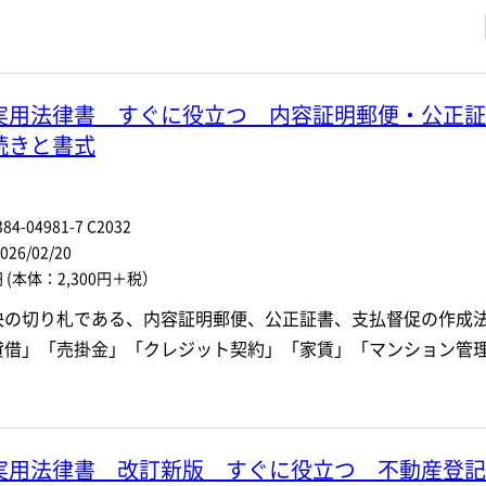
・著者名などの各複数条件で検索できます。
情報を入力、選択
実用法律書 すぐに役立つ 内容証明郵便・公正証
著者名
続きと書式
ジャンル
84-04981-7 C2032
ル
発行年月
6/02/20
円
(本体：2,300円＋税）
電子版
決の切り札である、内容証明郵便、公正証書、支払督促の作成
付加情報
※5桁の数字を入力してください
音声DL
貸借」「売掛金」「クレジット契約」「家賃」「マンション管
検 索
検索条件をクリア
実用法律書 改訂新版 すぐに役立つ 不動産登記