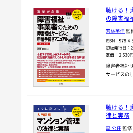
聴ける！
の障害福
若林美佳
監
ISBN：978-4-3
初版発行日：202
定価： 2,530
障害者福祉
サービスの
聴ける！
律と実務
森 公任
監修