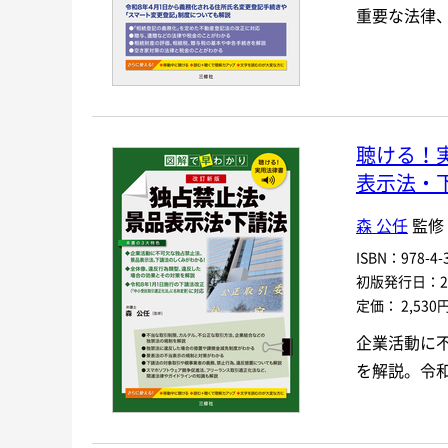
重要な法律
聴ける！
表示法・
森 公任
監修
ISBN：978-4-3
初版発行日：202
定価： 2,530
企業活動に
を解説。令