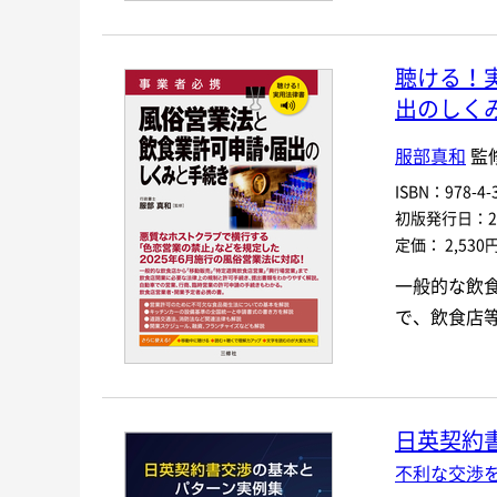
聴ける！
出のしく
服部真和
監
ISBN：978-4-3
初版発行日：202
定価： 2,530
一般的な飲
で、飲食店
日英契約
不利な交渉