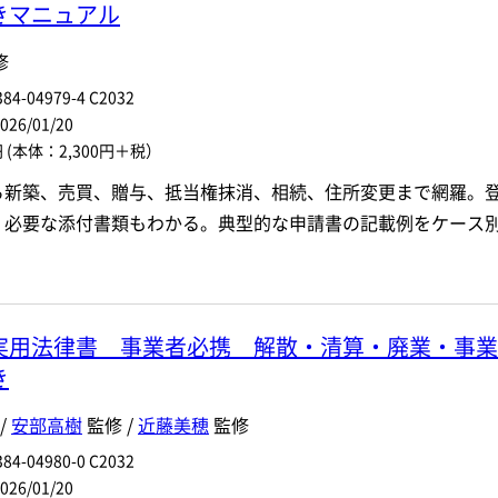
きマニュアル
修
84-04979-4 C2032
6/01/20
円
(本体：2,300円＋税）
ら新築、売買、贈与、抵当権抹消、相続、住所変更まで網羅。
、必要な添付書類もわかる。典型的な申請書の記載例をケース別
実用法律書 事業者必携 解散・清算・廃業・事業
き
/
安部高樹
監修 /
近藤美穂
監修
84-04980-0 C2032
6/01/20