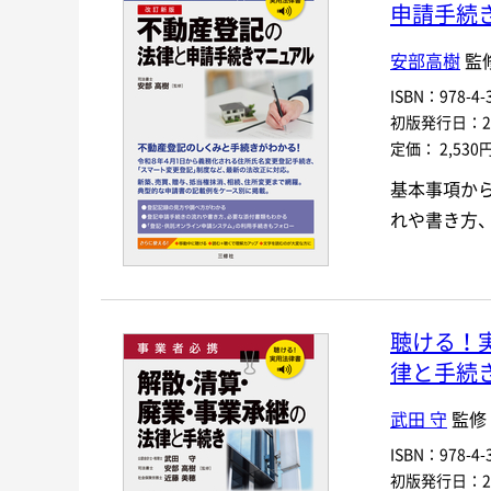
申請手続
安部高樹
監
ISBN：978-4-3
初版発行日：202
定価： 2,530
基本事項か
れや書き方
聴ける！
律と手続
武田 守
監修 
ISBN：978-4-3
初版発行日：202