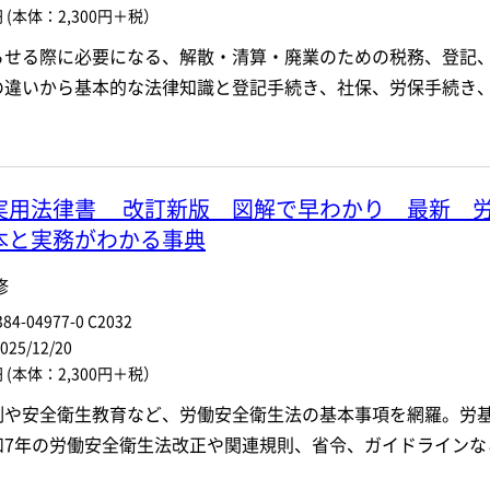
円
(本体：2,300円＋税）
らせる際に必要になる、解散・清算・廃業のための税務、登記、
の違いから基本的な法律知識と登記手続き、社保、労保手続き
実用法律書 改訂新版 図解で早わかり 最新 
本と実務がわかる事典
修
84-04977-0 C2032
5/12/20
円
(本体：2,300円＋税）
制や安全衛生教育など、労働安全衛生法の基本事項を網羅。労
和7年の労働安全衛生法改正や関連規則、省令、ガイドラインな