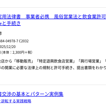
実用法律書 事業者必携 風俗営業法と飲食業許可
みと手続き
修
84-04978-7 C2032
5/12/20
円
(本体：2,300円＋税）
食店から「移動販売」「特定遊興飲食店営業」「興行場営業」
等の開業に必要な法律上の規制と許可手続き、提出書類をわか
書交渉の基本とパターン実例集
を逆転する実践戦略