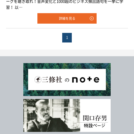
ーグを聴き取れ！音声変化と1000超のビジネス頻出語句を一挙に学
習！ 以…
詳細を見る
1