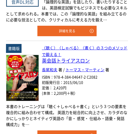
音声DL対応
「論理的な英語」を話したり、書いたりすること
は、英語検定試験でもビジネスでも必要なスキル
として求められる。本書では、この「論理的な英語」を組み立てるの
に必要な技法としての、クリティカルに考える力を鍛え…
詳細を見る
〈聴く〉〈しゃべる〉〈書く〉の３つのメソッド
書籍版
で鍛える！
英会話トライアスロン
長尾和夫
著 /
トーマス・マーティン
著
ISBN：978-4-384-04647-2 C2082
初版発行日：2015/06/10
定価： 2,420円
(本体：2,200円＋税）
本書のトレーニングは「聴く＋しゃべる＋書く」という３つの要素を
複合的に組み合わせて構成。 英語力を総合的に向上させ、カラダのな
かにしっかりとネイティヴ英語の「音・ 感覚・ 仕組み・語彙・発話
構成力」を…