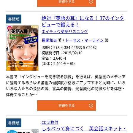
詳細を見る
絶対『英語の耳』になる！ 37のインタ
書籍版
ビューで鍛える！
ネイティヴ英語リスニング
長尾和夫
著 /
トーマス・マーティン
著
ISBN：978-4-384-04633-5 C2082
初版発行日：2015/02/10
定価： 2,640円
(本体：2,400円＋税）
本書で「インタビューを聞き取る訓練」を行えば、英語圏のメディア
に登場するあらゆる番組の理解度が格段にアップすると同時に、いろ
いろな人たちの会話の癖、言葉の抑揚、発音変化の特徴などを体感・
体得することが…
詳細を見る
CD３枚付
書籍版
しゃべって身につく 英会話スキット・