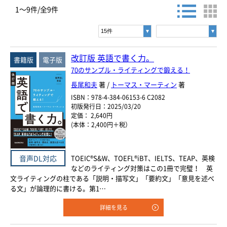
お探しの商品を検索します。
1～9件/全9件
ヨーロッパ諸語
書名・著者名などの各複数条件で検索できます。
情報を入力、選択後検索ボタンを押してください。
韓国・朝鮮語
キーワード
改訂版 英語で書く力。
書籍版
電子版
中国語
70のサンプル・ライティングで鍛える！
書 名
長尾和夫
著 /
トーマス・マーティン
著
アジア諸語
著者名
ISBN：978-4-384-06153-6 C2082
初版発行日：2025/03/20
日本語
定価： 2,640円
言 語
(本体：2,400円＋税）
閉じる
TOEIC®S&W、TOEFL®iBT、IELTS、TEAP、英検
音声DL対応
ジャンル
などのライティング対策はこの1冊で完璧！ 英
文ライティングの柱である「説明・描写文」「要約文」「意見を述べ
る文」が論理的に書ける。第1…
シリーズ
レベル
詳細を見る