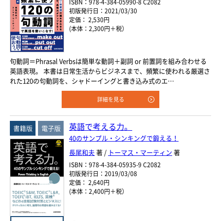
ISBN：978-4-384-05990-8 C2082
初版発行日：2021/03/30
定価： 2,530円
(本体：2,300円＋税）
句動詞＝Phrasal Verbsは簡単な動詞＋副詞 or 前置詞を組み合わせる
英語表現。 本書は日常生活からビジネスまで、頻繁に使われる厳選さ
れた120の句動詞を、シャドーイングと書き込み式のエ…
詳細を見る
英語で考える力。
書籍版
電子版
40のサンプル・シンキングで鍛える！
長尾和夫
著 /
トーマス・マーティン
著
ISBN：978-4-384-05935-9 C2082
初版発行日：2019/03/08
定価： 2,640円
(本体：2,400円＋税）