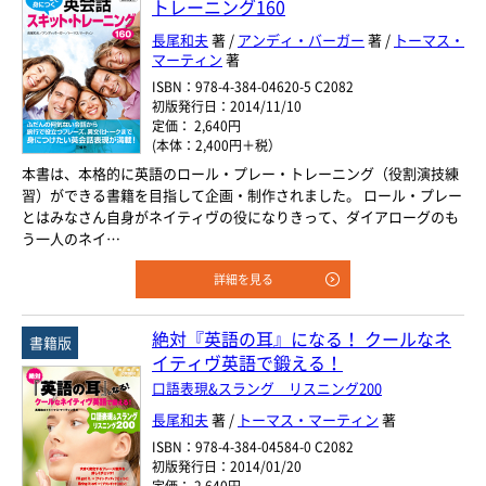
トレーニング160
長尾和夫
著 /
アンディ・バーガー
著 /
トーマス・
マーティン
著
ISBN：978-4-384-04620-5 C2082
初版発行日：2014/11/10
定価： 2,640円
(本体：2,400円＋税）
本書は、本格的に英語のロール・プレー・トレーニング（役割演技練
習）ができる書籍を目指して企画・制作されました。 ロール・プレー
とはみなさん自身がネイティヴの役になりきって、ダイアローグのも
う一人のネイ…
詳細を見る
絶対『英語の耳』になる！ クールなネ
書籍版
イティヴ英語で鍛える！
口語表現&スラング リスニング200
長尾和夫
著 /
トーマス・マーティン
著
ISBN：978-4-384-04584-0 C2082
初版発行日：2014/01/20