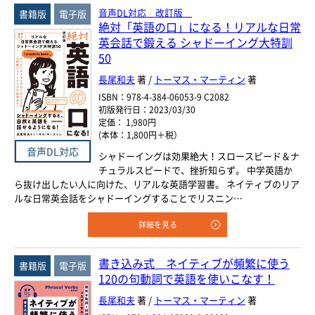
年
月
～
発行年月
音声DL対応 改訂版
書籍版
電子版
絶対「英語の口」になる！リアルな日常
年
月
英会話で鍛える シャドーイング大特訓
50
978-4-384-
-
*
ISBN
長尾和夫
著 /
トーマス・マーティン
著
※5桁の数字を入力してください
ISBN：978-4-384-06053-9 C2082
付加情報
初版発行日：2023/03/30
電子版
音声別売り
定価： 1,980円
(本体：1,800円＋税）
Google 立ち読み
CD付き
音声DL対応
シャドーイングは効果絶大！スロースピード＆ナ
チュラルスピードで、挫折知らず。 中学英語か
音声DL
ら抜け出したい人に向けた、リアルな英語学習書。 ネイティブのリア
ルな日常英会話をシャドーイングすることでリスニン…
検 索
検索条件をクリア
詳細を見る
書き込み式 ネイティブが頻繁に使う
書籍版
電子版
120の句動詞で英語を使いこなす！
長尾和夫
著 /
トーマス・マーティン
著