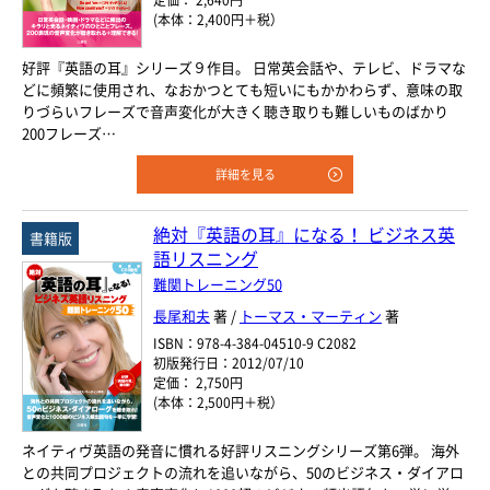
定価： 2,640円
(本体：2,400円＋税）
好評『英語の耳』シリーズ９作目。 日常英会話や、テレビ、ドラマな
どに頻繁に使用され、なおかつとても短いにもかかわらず、意味の取
りづらいフレーズで音声変化が大きく聴き取りも難しいものばかり
200フレーズ…
詳細を見る
絶対『英語の耳』になる！ ビジネス英
書籍版
語リスニング
難関トレーニング50
長尾和夫
著 /
トーマス・マーティン
著
ISBN：978-4-384-04510-9 C2082
初版発行日：2012/07/10
定価： 2,750円
(本体：2,500円＋税）
ネイティヴ英語の発音に慣れる好評リスニングシリーズ第6弾。 海外
との共同プロジェクトの流れを追いながら、50のビジネス・ダイアロ