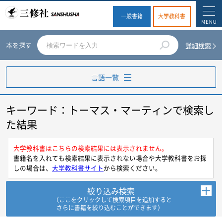
一般書籍
大学教科書
本を探す
詳細検索
言語一覧
キーワード：トーマス・マーティンで検索し
英語
た結果
ドイツ語
大学教科書はこちらの検索結果には表示されません。
書籍名を入れても検索結果に表示されない場合や大学教科書をお探
フランス語
しの場合は、
大学教科書サイト
から検索ください。
スペイン語
絞り込み検索
（ここをクリックして検索項目を追加すると
さらに書籍を絞り込むことができます）
イタリア語