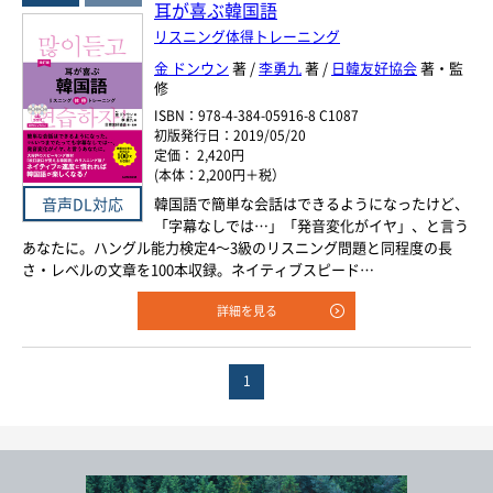
耳が喜ぶ韓国語
年
月
リスニング体得トレーニング
978-4-384-
-
金 ドンウン
著 /
李勇九
著 /
日韓友好協会
著・監
*
ISBN
修
※5桁の数字を入力してください
ISBN：978-4-384-05916-8 C1087
初版発行日：2019/05/20
付加情報
電子版
音声別売り
定価： 2,420円
(本体：2,200円＋税）
Google 立ち読み
CD付き
韓国語で簡単な会話はできるようになったけど、
音声DL対応
「字幕なしでは…」「発音変化がイヤ」、と言う
音声DL
あなたに。ハングル能力検定4～3級のリスニング問題と同程度の長
さ・レベルの文章を100本収録。ネイティブスピード…
検 索
検索条件をクリア
詳細を見る
1