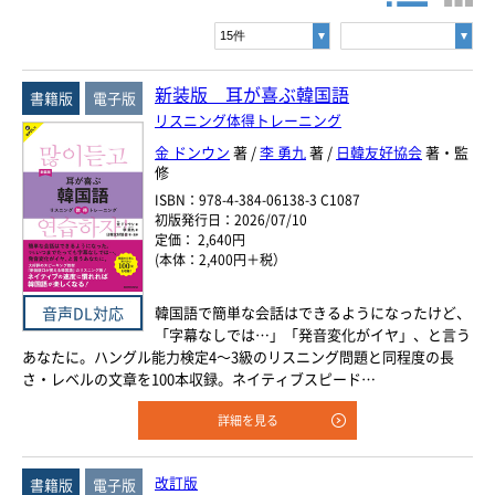
書名・著者名などの各複数条件で検索できます。
情報を入力、選択後検索ボタンを押してください。
ヨーロッパ諸語
キーワード
韓国・朝鮮語
新装版 耳が喜ぶ韓国語
書籍版
電子版
リスニング体得トレーニング
書 名
中国語
金 ドンウン
著 /
李 勇九
著 /
日韓友好協会
著・監
修
著者名
アジア諸語
ISBN：978-4-384-06138-3 C1087
初版発行日：2026/07/10
言 語
定価： 2,640円
日本語
(本体：2,400円＋税）
閉じる
韓国語で簡単な会話はできるようになったけど、
音声DL対応
ジャンル
「字幕なしでは…」「発音変化がイヤ」、と言う
あなたに。ハングル能力検定4～3級のリスニング問題と同程度の長
さ・レベルの文章を100本収録。ネイティブスピード…
シリーズ
レベル
詳細を見る
年
月
～
発行年月
改訂版
書籍版
電子版