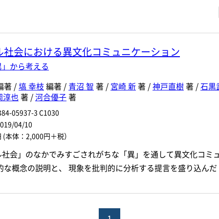
・著者名などの各複数条件で検索できます。
情報を入力、選択
ル社会における異文化コミュニケーション
著者名
異」から考える
ジャンル
編著 /
塙 幸枝
編著 /
青沼 智
著 /
宮崎 新
著 /
神戸直樹
著 /
石黒
岡淳也
著 /
河合優子
著
ル
発行年月
84-05937-3 C1030
9/04/10
電子版
円
(本体：2,000円＋税）
付加情報
※5桁の数字を入力してください
ル社会」のなかでみすごされがちな「異」を通して異文化コミ
音声DL
的な概念の説明と、 現象を批判的に分析する提言を盛り込んだ
検 索
検索条件をクリア
1