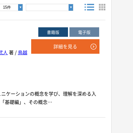
後検索ボタンを押してください。
書籍版
電子版
詳細を見る
武人
著 /
鳥越
年
月
～
年
月
音声別売り
Google 立ち読み
CD付き
ュニケーションの概念を学び、理解を深める入
 「基礎編」、その概念…