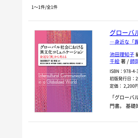
お探しの商品を検索します。
書名
1～1件/全1件
キーワード
グローバ
書 名
―身近な「
言 語
池田理知子
千絵
著 /
師
シリーズ
レベ
ISBN：978-4-3
初版発行日：201
定価： 2,200
978-4-384-
-
ISBN
*
「グローバ
門書。 基礎