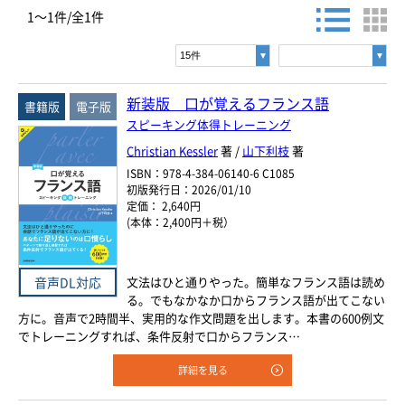
お探しの商品を検索します。
1～1件/全1件
ヨーロッパ諸語
書名・著者名などの各複数条件で検索できます。
情報を入力、選択後検索ボタンを押してください。
韓国・朝鮮語
キーワード
新装版 口が覚えるフランス語
書籍版
電子版
中国語
スピーキング体得トレーニング
書 名
Christian Kessler
著 /
山下利枝
著
アジア諸語
著者名
ISBN：978-4-384-06140-6 C1085
初版発行日：2026/01/10
日本語
定価： 2,640円
言 語
(本体：2,400円＋税）
閉じる
音声DL対応
文法はひと通りやった。簡単なフランス語は読め
ジャンル
る。でもなかなか口からフランス語が出てこない
方に。音声で2時間半、実用的な作文問題を出します。本書の600例文
でトレーニングすれば、条件反射で口からフランス…
シリーズ
レベル
詳細を見る