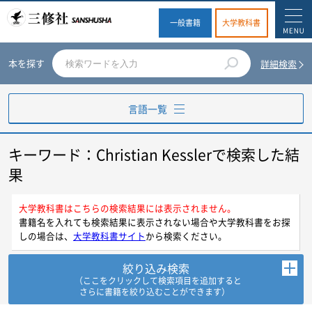
一般書籍
大学教科書
本を探す
詳細検索
言語一覧
キーワード：Christian Kesslerで検索した結
英語
果
ドイツ語
大学教科書はこちらの検索結果には表示されません。
書籍名を入れても検索結果に表示されない場合や大学教科書をお探
フランス語
しの場合は、
大学教科書サイト
から検索ください。
スペイン語
絞り込み検索
（ここをクリックして検索項目を追加すると
さらに書籍を絞り込むことができます）
イタリア語