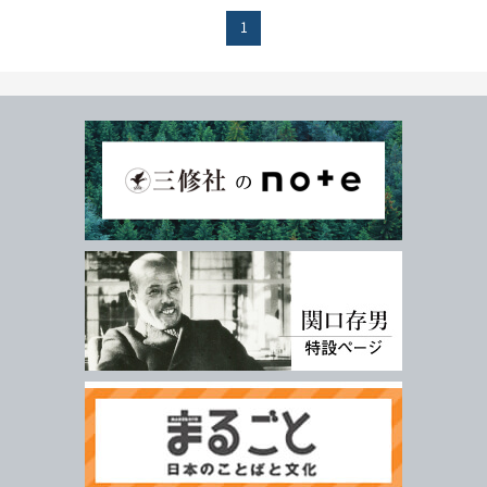
年
月
～
発行年月
1
年
月
978-4-384-
-
*
ISBN
※5桁の数字を入力してください
付加情報
電子版
音声別売り
Google 立ち読み
CD付き
音声DL
検 索
検索条件をクリア