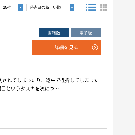
後検索ボタンを押してください。
書籍版
電子版
詳細を見る
年
月
～
年
月
倒されてしまったり、途中で挫折してしまった
音声別売り
Google 立ち読み
CD付き
項目というタスキを次につ…