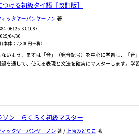
につける初級タイ語［改訂版］
ウィッタヤーパンヤーノン
著
84-06125-3 C1087
5/04/30
円
(本体：2,800円＋税）
しないよう、まずは「音」（発音記号）を中心に学習し、「音
問題を通して、使える表現と文法を確実にマスターします。学
ラソン らくらく初級マスター
ウィッタヤーパンヤーノン
著 /
上原みどりこ
著