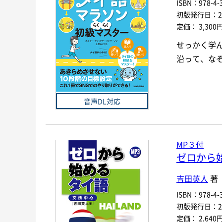
ISBN：978-4-3
初版発行日：202
定価： 3,300
せっかく学
沿って、な
音声DL対応
MP３付
ゼロから
吉田英人
著
ISBN：978-4-3
初版発行日：201
定価： 2,640