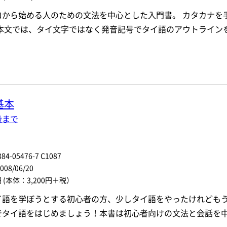
ロから始める人のための文法を中心とした入門書。 カタカナを
 本文では、タイ文字ではなく発音記号でタイ語のアウトライン
基本
級まで
84-05476-7 C1087
8/06/20
円
(本体：3,200円＋税）
イ語を学ぼうとする初心者の方、少しタイ語をやったけれども
でタイ語をはじめましょう！本書は初心者向けの文法と会話を