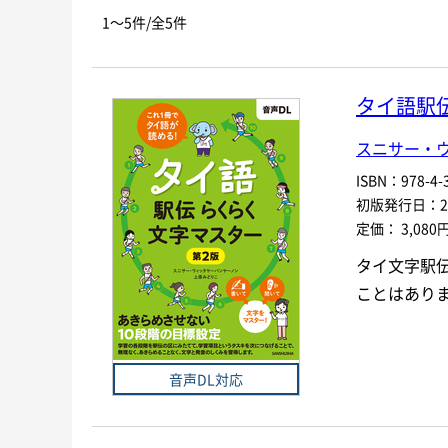
お探しの商品を検索します。
書名
1～5件/全5件
キーワード
タイ語駅
書 名
スニサー・
言 語
ISBN：978-4-3
初版発行日：202
シリーズ
レベ
定価： 3,080
タイ文字駅
978-4-384-
-
ことはあり
ISBN
*
音声DL対応