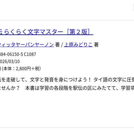
・著者名などの各複数条件で検索できます。
情報を入力、選択
伝 らくらく文字マスター［第２版］
著者名
ウィッタヤーパンヤーノン
著 /
上原みどりこ
著
ジャンル
84-06150-5 C1087
6/03/10
ル
発行年月
円
(本体：2,800円＋税）
伝を走破して、文字と発音を身につけよう！ タイ語の文字に圧
電子版
ませんか？ 本書は学習の各段階を駅伝の区にみたてて、学習
付加情報
※5桁の数字を入力してください
音声DL
検 索
検索条件をクリア