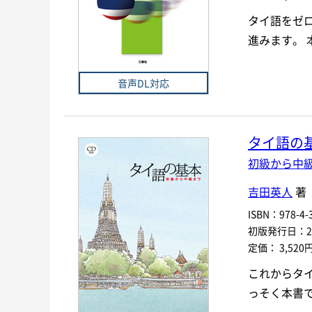
タイ語をゼ
進みます。
音声DL対応
タイ語の
初級から中
吉田英人
著
ISBN：978-4-3
初版発行日：200
定価： 3,520
これからタ
っそく本書