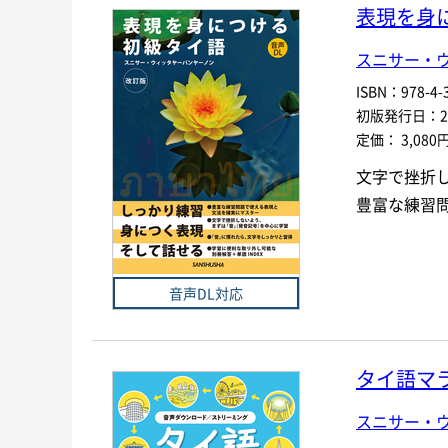
表現を身
スニサー・
ISBN：978-4-3
初版発行日：202
定価： 3,080
文字で挫折
豊富な練習
音声DL対応
タイ語マ
スニサー・