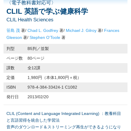
〈電子教科書対応可〉
CLIL 英語で学ぶ健康科学
CLIL Health Sciences
笹島 茂
著/
Chad L. Godfrey
著/
Michael J. Gilroy
著/
Frances
Gleeson
著/
Stephen O’Toole
著
判型
B5判／並製
ページ数
80ページ
課数
全12課
定価
1,980円（本体1,800円＋税）
ISBN
978-4-384-33424-1 C1082
発行日
2013/02/20
CLIL (Content and Language Integrated Learning) ：教養科目
と言語習得を統合した学習法
音声のダウンロード＆ストリーミング再生ができるようになり