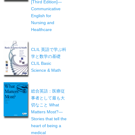
[Third Edition]—
Communicative
English for
Nursing and
Healthcare
CLIL 英語で学ぶ科
学と数学の基礎
CLIL Basic
Science & Math
総合英語：医療従
事者として最も大
切なこと What
Matters Most?—
Stories that tell the
heart of being a
medical