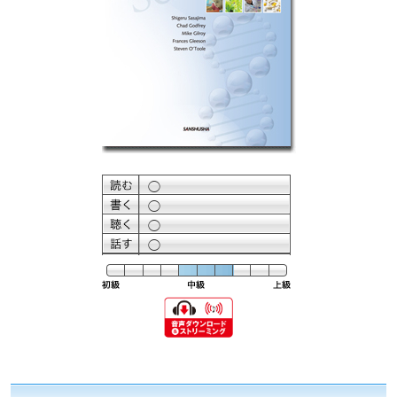
◯
◯
◯
◯
難易