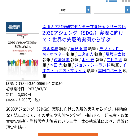
書名・著者名などの各複数条件で検索できます。
情報を入力、選択後検索ボタンを押してください。
ヨーロッパ諸語
キーワード
韓国・朝鮮語
南山大学地域研究センター共同研究シリーズ15
書籍版
2030アジェンダ（SDGs）実現に向け
書 名
中国語
て：世界の先駆的実例から学ぶ
著者名
浅香幸枝
編著 /
須野原 豊
執筆 /
デヴィッド・
アジア諸語
M・ポッター
執筆 /
二宮正人
執筆 /
堀坂浩太郎
執筆 /
渡邊頼純
執筆 /
木村 元
執筆 /
二村久則
執
言 語
筆 /
本田 光
執筆 /
ジョン・シーランド
執筆 /
イ
日本語
ネス・山之内・マリャリ
執筆 /
高田ロバート
執
筆
ISBN：978-4-384-06061-4 C1080
閉じる
ジャンル
初版発行日：2023/03/31
定価： 3,850円
(本体：3,500円＋税）
2030アジェンダ（SDGs）実現に向けた先駆的実例から学び、帰納的
シリーズ
レベル
な方法によって、その手法や法則性を分析・抽出する。研究者・政策
立案実施者・学校設立実施者という三位一体の執筆陣により、理論と
現実を踏…
年
月
～
発行年月