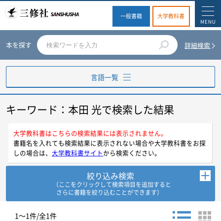
一般書籍
大学教科書
本を探す
詳細検索
言語一覧
キーワード：本田 光で検索した結果
英語
ドイツ語
大学教科書はこちらの検索結果には表示されません。
書籍名を入れても検索結果に表示されない場合や大学教科書をお探
しの場合は、
大学教科書サイト
から検索ください。
フランス語
絞り込み検索
スペイン語
（ここをクリックして検索項目を追加すると
さらに書籍を絞り込むことができます）
イタリア語
お探しの商品を検索します。
1～1件/全1件