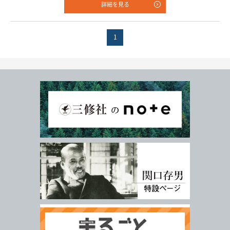
詳細を見る
年
月
978-4-384-
-
*
ISBN
1
※5桁の数字を入力してください
付加情報
電子版
音声別売り
Google 立ち読み
CD付き
音声DL
検 索
検索条件をクリア