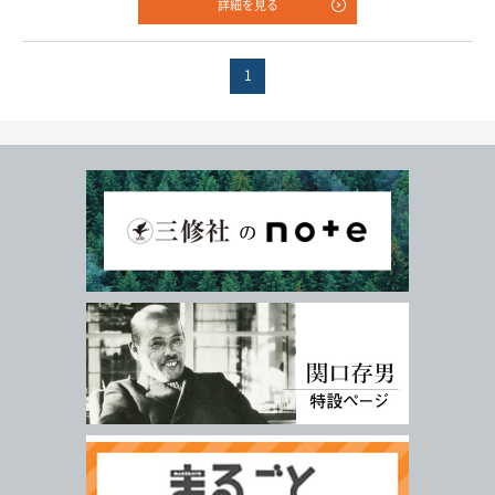
詳細を見る
年
月
978-4-384-
-
*
ISBN
1
※5桁の数字を入力してください
付加情報
電子版
音声別売り
Google 立ち読み
CD付き
音声DL
検 索
検索条件をクリア