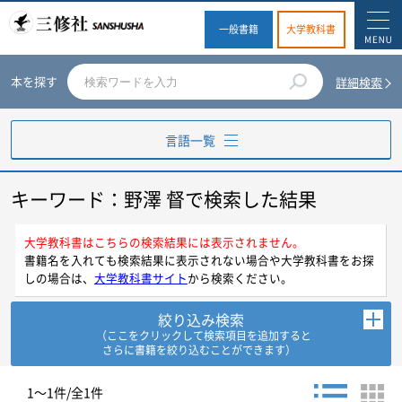
一般書籍
大学教科書
本を探す
詳細検索
言語一覧
キーワード：野澤 督で検索した結果
英語
ドイツ語
大学教科書はこちらの検索結果には表示されません。
書籍名を入れても検索結果に表示されない場合や大学教科書をお探
しの場合は、
大学教科書サイト
から検索ください。
フランス語
絞り込み検索
スペイン語
（ここをクリックして検索項目を追加すると
さらに書籍を絞り込むことができます）
イタリア語
お探しの商品を検索します。
1～1件/全1件