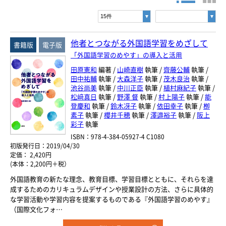
書名・著者名などの各複数条件で検索できます。
情報を入力、選択後検索ボタンを押してください。
ヨーロッパ諸語
キーワード
韓国・朝鮮語
他者とつながる外国語学習をめざして
書籍版
電子版
「外国語学習のめやす」の導入と活用
書 名
中国語
田原憲和
編著 /
山崎直樹
執筆 /
齊藤公輔
執筆 /
田中祐輔
執筆 /
大森洋子
執筆 /
茂木良治
執筆 /
著者名
池谷尚美
執筆 /
中川正臣
執筆 /
植村麻紀子
執筆 /
アジア諸語
松﨑真日
執筆 /
野澤 督
執筆 /
村上陽子
執筆 /
能
言 語
登慶和
執筆 /
鈴木冴子
執筆 /
依田幸子
執筆 /
栁
素子
執筆 /
櫻井千穂
執筆 /
澤邉裕子
執筆 /
阪上
日本語
彩子
執筆
ISBN：978-4-384-05927-4 C1080
閉じる
初版発行日：2019/04/30
ジャンル
定価： 2,420円
(本体：2,200円＋税）
外国語教育の新たな理念、教育目標、学習目標とともに、それらを達
成するためのカリキュラムデザインや授業設計の方法、さらに具体的
シリーズ
レベル
な学習活動や学習内容を提案するものである『外国語学習のめやす』
（国際文化フォ…
年
月
～
発行年月